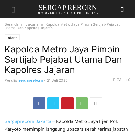
SERGAP REBORN
DISCOVER THE ART OF PUBLISHING
Beranda
Jakarta
Kapolda Metro Jaya Pimpin Sertijab Pejabat
Utama Dan Kapolres Jajaran
Jakarta
Kapolda Metro Jaya Pimpin
Sertijab Pejabat Utama Dan
Kapolres Jajaran
73
0
Penulis
sergapreborn
-
21 Juli 2025
Sergapreborn
Jakarta –
Kapolda Metro Jaya Irjen Pol.
Karyoto memimpin langsung upacara serah terima jabatan