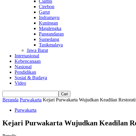
Ciamis
Cirebon
Garut
Indramayu
Kuningan
Majalengka
Pangandaran
Sumedang
Tasikmalaya
Jawa Barat
Internasional
Kebencanaan
Nasional
Pendidikan
Sosial & Budaya
Video
Beranda
Purwakarta
Kejari Purwakarta Wujudkan Keadilan Restoratif
Purwakarta
Kejari Purwakarta Wujudkan Keadilan Res
Penulis