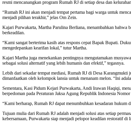
resmi mencanangkan program Rumah RJ di setiap desa dan kelurahan
“Rumah RJ ini akan menjadi tempat pertama bagi warga untuk mencari
menjadi pilihan terakhir,” jelas Om Zein.
Kajari Purwakarta, Martha Parulina Berliana, menambahkan bahwa b
berkeadilan.
“Kami sangat berterima kasih atas respons cepat Bapak Bupati. Dukun
mengedepankan kearifan lokal,” tutur Martha.
Kajari Martha juga menekankan pentingnya mengutamakan musyawarah
sebagai solusi alternatif yang lebih humanis dan efektif,” tegasnya.
Lebih dari sekadar tempat mediasi, Rumah RJ di Desa Karangmukti j
dimanfaatkan oleh kelompok lansia untuk menanam melon. “Ini adala
Sementara, Kasi Pidum Kejari Purwakarta, Andi Irawan Haqiqi, men
berpedoman pada Peraturan Jaksa Agung Republik Indonesia Nomor 15
“Kami berharap, Rumah RJ dapat menumbuhkan kesadaran hukum dan 
Tujuan mulia dari Rumah RJ adalah menjadi solusi atas setiap perma
kebersamaan, Purwakarta siap menjadi pelopor keadilan restoratif d