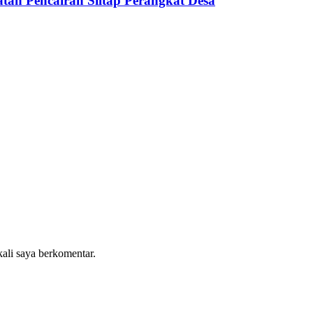
an Pencairan Siltap Perangkat Desa
kali saya berkomentar.