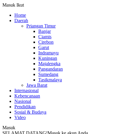
Masuk
Ikut
Home
Daerah
Priangan Timur
Banjar
Ciamis
Cirebon
Garut
Indramayu
Kuningan
Majalengka
Pangandaran
Sumedang
Tasikmalaya
Jawa Barat
Internasional
Kebencanaan
Nasional
Pendidikan
Sosial & Budaya
Video
Masuk
SELAMAT DATANG!
Masuk ke akun Anda