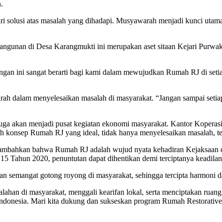
.
 solusi atas masalah yang dihadapi. Musyawarah menjadi kunci utama, 
angunan di Desa Karangmukti ini merupakan aset sitaan Kejari Purwa
gan ini sangat berarti bagi kami dalam mewujudkan Rumah RJ di setiap
 dalam menyelesaikan masalah di masyarakat. “Jangan sampai setiap
uga akan menjadi pusat kegiatan ekonomi masyarakat. Kantor Koperasi 
h konsep Rumah RJ yang ideal, tidak hanya menyelesaikan masalah, t
ambahkan bahwa Rumah RJ adalah wujud nyata kehadiran Kejaksaan di 
 Tahun 2020, penuntutan dapat dihentikan demi terciptanya keadilan
semangat gotong royong di masyarakat, sehingga tercipta harmoni da
salahan di masyarakat, menggali kearifan lokal, serta menciptakan r
i Indonesia. Mari kita dukung dan sukseskan program Rumah Restorative