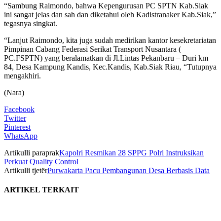
“Sambung Raimondo, bahwa Kepengurusan PC SPTN Kab.Siak
ini sangat jelas dan sah dan diketahui oleh Kadistranaker Kab.Siak,”
tegasnya singkat.
“Lanjut Raimondo, kita juga sudah medirikan kantor kesekretariatan
Pimpinan Cabang Federasi Serikat Transport Nusantara (
PC.FSPTN) yang beralamatkan di Jl.Lintas Pekanbaru – Duri km
84, Desa Kampung Kandis, Kec.Kandis, Kab.Siak Riau, “Tutupnya
mengakhiri.
(Nara)
Facebook
Twitter
Pinterest
WhatsApp
Artikulli paraprak
Kapolri Resmikan 28 SPPG Polri Instruksikan
Perkuat Quality Control
Artikulli tjetër
Purwakarta Pacu Pembangunan Desa Berbasis Data
ARTIKEL TERKAIT