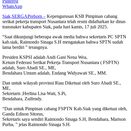
Pinterest
WhatsApp
Siak,
SERGAPreborn –
Kepengurusan KSB Pimpinan cabang
serikat pekerja transport Nusantara telah resmi didaftarkan ke dinas
transnaker kabupaten Siak, pada hari kamis, 17 juli 2025.
“Saat dikunjungi beberapa awak media bahwa sekretaris PC SPTN
kab.siak, Raimondo Sinaga S.H mengatakan bahwa SPTN sudah
lama berdiri ” terangnya.
Presiden KSPSI adalah Andi Gani Nena Wea,
Ketum Federasi Serikat Pekerja Transport Nusantara ( FSPTN)
adalah, Suro Abadi SE., ME,
Bendahara Umum adalah, Endang Widyawati SE., MM.
Dan untuk wilayah provinsi Riau Diketuai oleh Suro Abadi SE.,
ME,
Sekretaris ;Herlina Lisa Wati, S.Pi,
Bendahara, Zulfendy.
“Dan untuk Pimpinan cabang FSPTN Kab.Siak yang diketuai oleh,
Ganda Edison Sitorus,
Sekretaris saya sendiri Raimondo Sinaga S.H, Bendahara, Marison
Purba, ” jelas Raimondo Sinaga S.H.