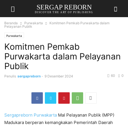
SERGAP REBORN
DISCOVER THE ART OF PUBLISHING
Beranda
Purwakarta
Komitmen Pemkab Purwakarta dalam
Pelayanan Publik
Purwakarta
Komitmen Pemkab
Purwakarta dalam Pelayanan
Publik
60
0
Penulis
sergapreborn
-
9 Desember 2024
Sergapreborn
Purwakarta
Mal Pelayanan Publik (MPP)
Madukara berperan kemangkakan Pemerintah Daerah