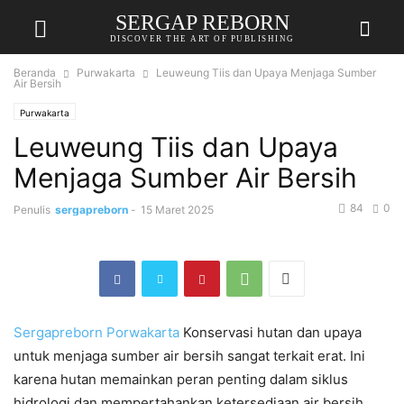
SERGAP REBORN
DISCOVER THE ART OF PUBLISHING
Beranda
Purwakarta
Leuweung Tiis dan Upaya Menjaga Sumber
Air Bersih
Purwakarta
Leuweung Tiis dan Upaya
Menjaga Sumber Air Bersih
84
0
Penulis
sergapreborn
-
15 Maret 2025
Sergapreborn
Porwakarta
Konservasi hutan dan upaya
untuk menjaga sumber air bersih sangat terkait erat. Ini
karena hutan memainkan peran penting dalam siklus
hidrologi dan mempertahankan ketersediaan air bersih.