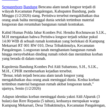
Sergapreborn
Bandung
Bencana alam tanah longsor terjadi di
wilayah Kecamatan Pangalengan, Kabupaten Bandung, pada
Minggu (1/2/2026) siang. Peristiwa tersebut mengakibatkan dua
orang anak balita meninggal dunia setelah tertimbun material
longsoran dan reruntuhan bangunan rumah kontrakan.
Kabid Humas Polda Jabar Kombes Pol. Hendra Rochmawan S.I.K.,
M.H mengatakan bahwa Peristiwa longsor terjadi sekitar pukul
14.00 WIB di sebuah rumah kontrakan yang berlokasi di Kampung
Mekarsari RT 001 RW 010, Desa Tribaktimulya, Kecamatan
Pangalengan. Longsoran tanah menghantam bangunan rumah
hingga menyebabkan dinding rumah roboh dan menimbun korban
yang berada di dalam rumah.
Kapolresta Bandung Kombes Pol Aldi Subartono, S.H., S.I.K.,
M.H., CPHR membenarkan kejadian tersebut.
“Benar, telah terjadi bencana alam tanah longsor yang
mengakibatkan dua orang anak meninggal dunia. Kedua korban
tertimbun material bangunan rumah akibat longsoran tanah,”
ujarnya, Senin (1/2/2026)
Adapun identitas korban meninggal dunia yakni Aldi Alparuk (3
bulan) dan Rere Repania (5 tahun), keduanya merupakan warga
Kampung Mekarsari, Desa Tribaktimulya, Kecamatan Pangalengan,