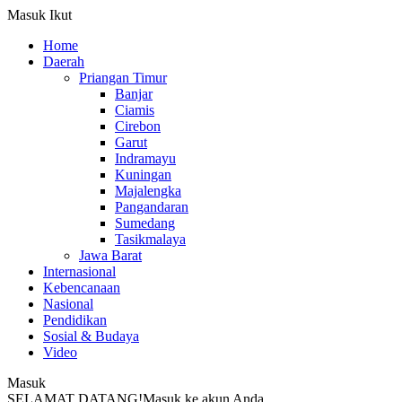
Masuk
Ikut
Home
Daerah
Priangan Timur
Banjar
Ciamis
Cirebon
Garut
Indramayu
Kuningan
Majalengka
Pangandaran
Sumedang
Tasikmalaya
Jawa Barat
Internasional
Kebencanaan
Nasional
Pendidikan
Sosial & Budaya
Video
Masuk
SELAMAT DATANG!
Masuk ke akun Anda