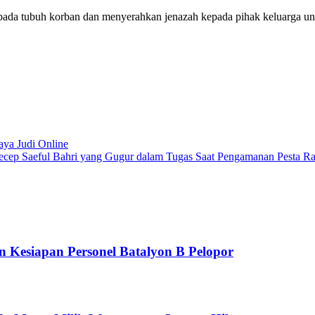
 pada tubuh korban dan menyerahkan jenazah kepada pihak keluarga u
aya Judi Online
ecep Saeful Bahri yang Gugur dalam Tugas Saat Pengamanan Pesta Ra
n Kesiapan Personel Batalyon B Pelopor