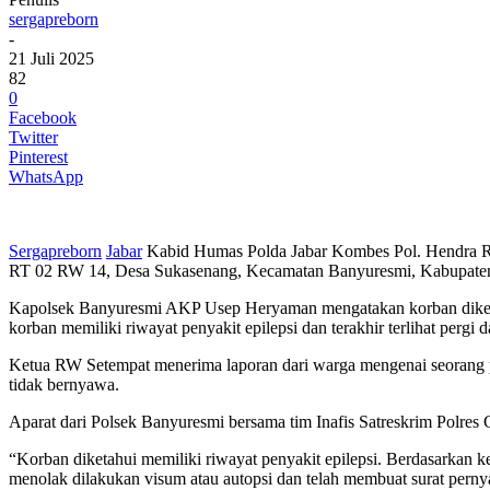
sergapreborn
-
21 Juli 2025
82
0
Facebook
Twitter
Pinterest
WhatsApp
Sergapreborn
Jabar
Kabid Humas Polda Jabar Kombes Pol. Hendra R
RT 02 RW 14, Desa Sukasenang, Kecamatan Banyuresmi, Kabupaten G
Kapolsek Banyuresmi AKP Usep Heryaman mengatakan korban diketa
korban memiliki riwayat penyakit epilepsi dan terakhir terlihat perg
Ketua RW Setempat menerima laporan dari warga mengenai seorang pr
tidak bernyawa.
Aparat dari Polsek Banyuresmi bersama tim Inafis Satreskrim Polres 
“Korban diketahui memiliki riwayat penyakit epilepsi. Berdasarkan
menolak dilakukan visum atau autopsi dan telah membuat surat per