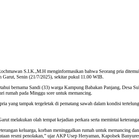
ochmawan S.I.K.,M.H menginformasikan bahwa Seorang pria ditemu
arut, Senin (21/7/2025), sekitar pukul 11.00 WIB.
hui bernama Sandi (33) warga Kampung Babakan Panjang, Desa Sukas
i dari rumah pada Minggu sore untuk memancing.
ia yang tampak tergeletak di pematang sawah dalam kondisi tertelungk
Garut melakukan olah tempat kejadian perkara serta memintai keterangan
 keterangan keluarga, korban meninggalkan rumah untuk memancing dan
nyataan resmi penolakan,” ujar AKP Usep Heryaman, Kapolsek Banyure