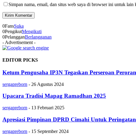
Simpan nama, email, dan situs web saya di browser ini untuk lain 
0
Fans
Suka
0
Pengikut
Mengikuti
0
Pelanggan
Berlangganan
- Advertisement -
EDITOR PICKS
Ketum Pengusaha IP3N Tegaskan Perseroan Perora
sergapreborn
-
26 Agustus 2024
Upacara Tradisi Mapag Ramadhan 2025
sergapreborn
-
13 Februari 2025
Apresiasi Pimpinan DPRD Cimahi Untuk Peringa
sergapreborn
-
15 September 2024