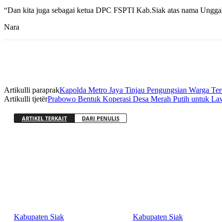
“Dan kita juga sebagai ketua DPC FSPTI Kab.Siak atas nama Unggal 
Nara
Artikulli paraprak
Kapolda Metro Jaya Tinjau Pengungsian Warga Ter
Artikulli tjetër
Prabowo Bentuk Koperasi Desa Merah Putih untuk Law
ARTIKEL TERKAIT
DARI PENULIS
Kabupaten Siak
Kabupaten Siak