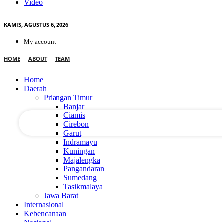
Video
KAMIS, AGUSTUS 6, 2026
My account
email Anda
HOME
ABOUT
TEAM
Home
nama pengguna
Daerah
Priangan Timur
Banjar
Ciamis
Cirebon
Garut
Indramayu
Kuningan
Majalengka
Pangandaran
Sumedang
Tasikmalaya
Jawa Barat
Internasional
Kebencanaan