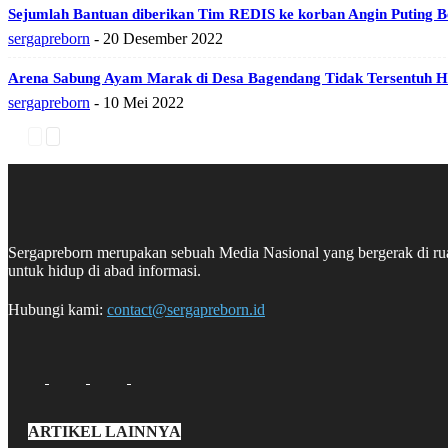
Sejumlah Bantuan diberikan Tim REDIS ke korban Angin Puting B
sergapreborn
-
20 Desember 2022
Arena Sabung Ayam Marak di Desa Bagendang Tidak Tersentuh 
sergapreborn
-
10 Mei 2022
Sergapreborn merupakan sebuah Media Nasional yang bergerak di ruang
untuk hidup di abad informasi.
Hubungi kami:
contact@sergapreborn.id
ARTIKEL LAINNYA