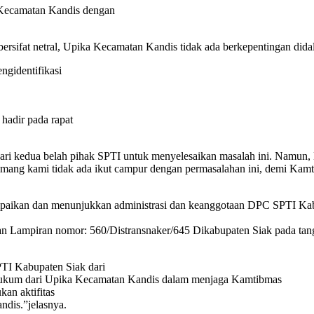
 Kecamatan Kandis dengan
rsifat netral, Upika Kecamatan Kandis tidak ada berkepentingan did
gidentifikasi
hadir pada rapat
i kedua belah pihak SPTI untuk menyelesaikan masalah ini. Namun, Nel
ang kami tidak ada ikut campur dengan permasalahan ini, demi Kamti
ikan dan menunjukkan administrasi dan keanggotaan DPC SPTI Kab
n Lampiran nomor: 560/Distransnaker/645 Dikabupaten Siak pada tangg
TI Kabupaten Siak dari
hukum dari Upika Kecamatan Kandis dalam menjaga Kamtibmas
an aktifitas
dis.”jelasnya.