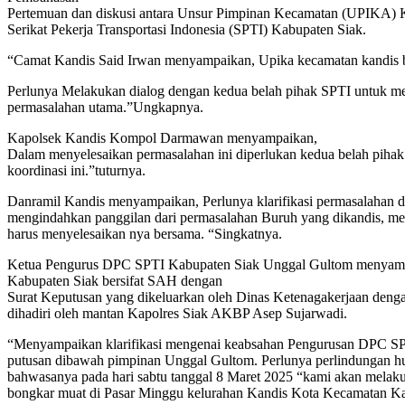
Pertemuan dan diskusi antara Unsur Pimpinan Kecamatan (UPIKA)
Serikat Pekerja Transportasi Indonesia (SPTI) Kabupaten Siak.
“Camat Kandis Said Irwan menyampaikan, Upika kecamatan kandis be
Perlunya Melakukan dialog dengan kedua belah pihak SPTI untuk men
permasalahan utama.”Ungkapnya.
Kapolsek Kandis Kompol Darmawan menyampaikan,
Dalam menyelesaikan permasalahan ini diperlukan kedua belah pihak 
koordinasi ini.”tuturnya.
Danramil Kandis menyampaikan, Perlunya klarifikasi permasalahan dar
mengindahkan panggilan dari permasalahan Buruh yang dikandis, mem
harus menyelesaikan nya bersama. “Singkatnya.
Ketua Pengurus DPC SPTI Kabupaten Siak Unggal Gultom menyampa
Kabupaten Siak bersifat SAH dengan
Surat Keputusan yang dikeluarkan oleh Dinas Ketenagakerjaan denga
dihadiri oleh mantan Kapolres Siak AKBP Asep Sujarwadi.
“Menyampaikan klarifikasi mengenai keabsahan Pengurusan DPC SP
putusan dibawah pimpinan Unggal Gultom. Perlunya perlindungan 
bahwasanya pada hari sabtu tanggal 8 Maret 2025 “kami akan melakuk
bongkar muat di Pasar Minggu kelurahan Kandis Kota Kecamatan Kan