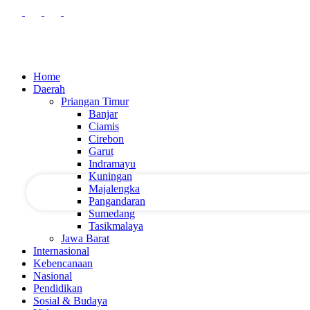
Home
Daerah
Priangan Timur
Banjar
nama pengguna
Ciamis
Cirebon
Garut
kata sandi Anda
Indramayu
Kuningan
Majalengka
Pangandaran
Sumedang
Tasikmalaya
Jawa Barat
Internasional
Kebencanaan
Nasional
Pendidikan
Sosial & Budaya