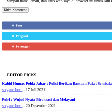
Simpan nama, email, dan situs web saya di browser ini untuk lain 
0
Fans
0
Pengikut
0
Pelanggan
EDITOR PICKS
Kabid Humas Polda Jabar : Polisi Berikan Bantuan Paket Sembak
sergapreborn
-
17 Juli 2021
Polri : Wujud Nyata Birokrasi dan Melayani
sergapreborn
-
20 Desember 2021