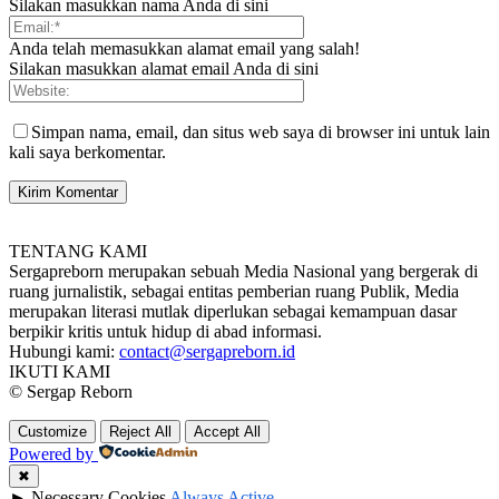
Silakan masukkan nama Anda di sini
Anda telah memasukkan alamat email yang salah!
Silakan masukkan alamat email Anda di sini
Simpan nama, email, dan situs web saya di browser ini untuk lain
kali saya berkomentar.
TENTANG KAMI
Sergapreborn merupakan sebuah Media Nasional yang bergerak di
ruang jurnalistik, sebagai entitas pemberian ruang Publik, Media
merupakan literasi mutlak diperlukan sebagai kemampuan dasar
berpikir kritis untuk hidup di abad informasi.
Hubungi kami:
contact@sergapreborn.id
IKUTI KAMI
© Sergap Reborn
Customize
Reject All
Accept All
Powered by
✖
►
Necessary Cookies
Always Active