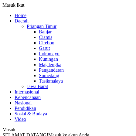
Masuk
Ikut
Home
Daerah
Priangan Timur
Banjar
Ciamis
Cirebon
Garut
Indramayu
Kuningan
Majalengka
Pangandaran
Sumedang
Tasikmalaya
Jawa Barat
Internasional
Kebencanaan
Nasional
Pendidikan
Sosial & Budaya
Video
Masuk
SELAMAT DATANG!
Masuk ke akun Anda