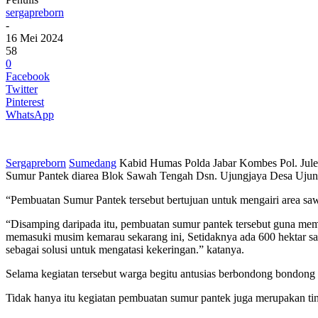
sergapreborn
-
16 Mei 2024
58
0
Facebook
Twitter
Pinterest
WhatsApp
Sergapreborn
Sumedang
Kabid Humas Polda Jabar Kombes Pol. Jules
Sumur Pantek diarea Blok Sawah Tengah Dsn. Ujungjaya Desa Ujun
“Pembuatan Sumur Pantek tersebut bertujuan untuk mengairi area s
“Disamping daripada itu, pembuatan sumur pantek tersebut guna mem
memasuki musim kemarau sekarang ini, Setidaknya ada 600 hektar s
sebagai solusi untuk mengatasi kekeringan.” katanya.
Selama kegiatan tersebut warga begitu antusias berbondong bondong tur
Tidak hanya itu kegiatan pembuatan sumur pantek juga merupakan t