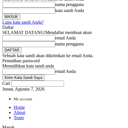
nama pengguna
kata sandi Anda
Lupa kata sandi Anda?
Daftar
SELAMAT DATANG!
Mendaftar membuat akun
email Anda
nama pengguna
Sebuah kata sandi akan dikirimkan ke email Anda.
Pemulihan password
Memulihkan kata sandi anda
email Anda
Cari
Jumat, Agustus 7, 2026
My account
Home
About
Team
Masuk