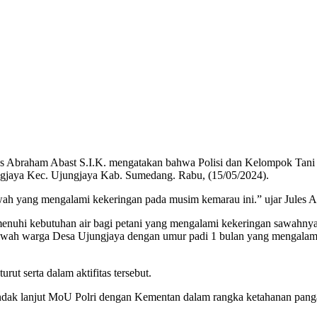
 Abraham Abast S.I.K. mengatakan bahwa Polisi dan Kelompok Tani U
gjaya Kec. Ujungjaya Kab. Sumedang. Rabu, (15/05/2024).
awah yang mengalami kekeringan pada musim kemarau ini.” ujar Jules 
enuhi kebutuhan air bagi petani yang mengalami kekeringan sawahnya
awah warga Desa Ujungjaya dengan umur padi 1 bulan yang mengalami 
ut serta dalam aktifitas tersebut.
indak lanjut MoU Polri dengan Kementan dalam rangka ketahanan pang