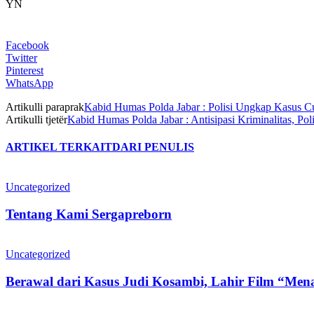
YN
Facebook
Twitter
Pinterest
WhatsApp
Artikulli paraprak
Kabid Humas Polda Jabar : Polisi Ungkap Kasus 
Artikulli tjetër
Kabid Humas Polda Jabar : Antisipasi Kriminalitas, P
ARTIKEL TERKAIT
DARI PENULIS
Uncategorized
Tentang Kami Sergapreborn
Uncategorized
Berawal dari Kasus Judi Kosambi, Lahir Film “Me