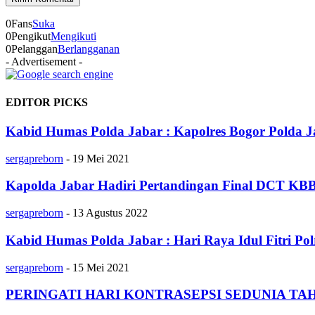
0
Fans
Suka
0
Pengikut
Mengikuti
0
Pelanggan
Berlangganan
- Advertisement -
EDITOR PICKS
Kabid Humas Polda Jabar : Kapolres Bogor Polda
sergapreborn
-
19 Mei 2021
Kapolda Jabar Hadiri Pertandingan Final DCT KBBP 
sergapreborn
-
13 Agustus 2022
Kabid Humas Polda Jabar : Hari Raya Idul Fitri Pol
sergapreborn
-
15 Mei 2021
PERINGATI HARI KONTRASEPSI SEDUNIA TA