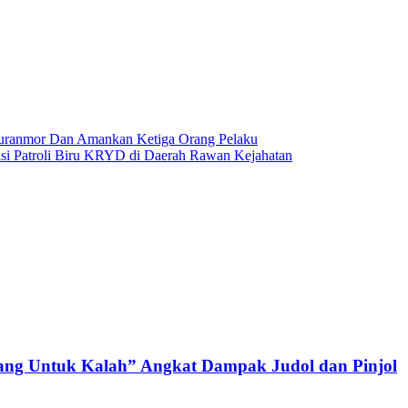
Curanmor Dan Amankan Ketiga Orang Pelaku
olisi Patroli Biru KRYD di Daerah Rawan Kejahatan
nang Untuk Kalah” Angkat Dampak Judol dan Pinjol