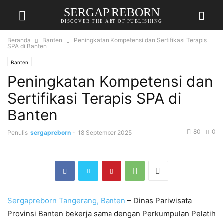
SERGAP REBORN
DISCOVER THE ART OF PUBLISHING
Beranda
Banten
Peningkatan Kompetensi dan Sertifikasi Terapis
SPA di Banten
Banten
Peningkatan Kompetensi dan
Sertifikasi Terapis SPA di
Banten
80
0
Penulis
sergapreborn
-
18 September 2025
Sergapreborn
​Tangerang, Banten
– Dinas Pariwisata
Provinsi Banten bekerja sama dengan Perkumpulan Pelatih