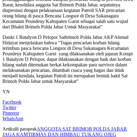
Barat, kesolidasi anggota Sat Brimob Polda Jabar, sepatutnya
diapresiasi dengan pelaksanaan kegiatan Patroli SAR pencarian
orang hilang di pasca Bencana Longsor di Desa Sukanagara
Kecamatan Peundeuy Kabupaten Garut sebagai salah satu wujud
dari Bhakti Brimob Polda Jabar Untuk Masyarakat”
Danki 1 Batalyon D Pelopor Satbrimob Polda Jabar AKP Ahmad
Hidayat menjelaskan bahwa “Tugas pencarian korban hilang
terimbun pasca bencana Longsor di Desa Sukanagara Kecamatan
Peundeuy Kabupaten Garut yang dilaksanakan oleh jajaran Kompi
1 Batalyon D Pelopor, dapat dilaksanakan dengan baik dan korban
hilang sudah ditemukan berkat kekompakan para survivor dalam
melaksanakan pencarian, ditambah cuaca yang bagus dan tidak
menjadi kendala, kegiatan Patroli ini merupakan bentuk bakti Sat
Brimob Polda Jabar untuk Masyarakat”
YN
Facebook
Twitter
Pinterest
WhatsApp
Artikulli paraprak
ANGGOTA SAT BRIMOB POLDA JABAR
JAGA KAMTIBMAS DAN HIMBAU TUKANG OJEG