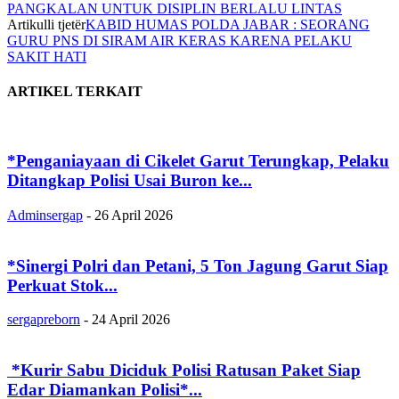
PANGKALAN UNTUK DISIPLIN BERLALU LINTAS
Artikulli tjetër
KABID HUMAS POLDA JABAR : SEORANG
GURU PNS DI SIRAM AIR KERAS KARENA PELAKU
SAKIT HATI
ARTIKEL TERKAIT
*Penganiayaan di Cikelet Garut Terungkap, Pelaku
Ditangkap Polisi Usai Buron ke...
Adminsergap
-
26 April 2026
‎*Sinergi Polri dan Petani, 5 Ton Jagung Garut Siap
Perkuat Stok...
sergapreborn
-
24 April 2026
‎ ‎*Kurir Sabu Diciduk Polisi Ratusan Paket Siap
Edar Diamankan Polisi*...