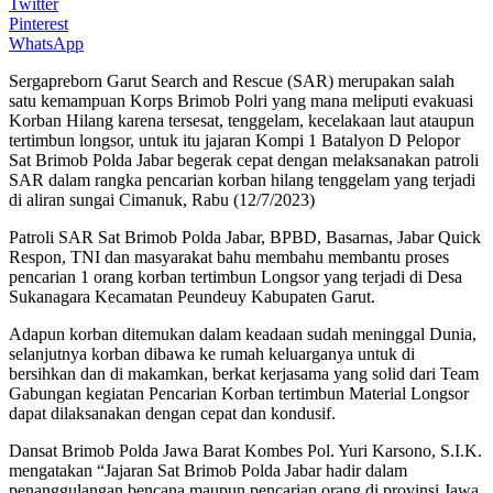
Twitter
Pinterest
WhatsApp
Sergapreborn Garut Search and Rescue (SAR) merupakan salah
satu kemampuan Korps Brimob Polri yang mana meliputi evakuasi
Korban Hilang karena tersesat, tenggelam, kecelakaan laut ataupun
tertimbun longsor, untuk itu jajaran Kompi 1 Batalyon D Pelopor
Sat Brimob Polda Jabar begerak cepat dengan melaksanakan patroli
SAR dalam rangka pencarian korban hilang tenggelam yang terjadi
di aliran sungai Cimanuk, Rabu (12/7/2023)
Patroli SAR Sat Brimob Polda Jabar, BPBD, Basarnas, Jabar Quick
Respon, TNI dan masyarakat bahu membahu membantu proses
pencarian 1 orang korban tertimbun Longsor yang terjadi di Desa
Sukanagara Kecamatan Peundeuy Kabupaten Garut.
Adapun korban ditemukan dalam keadaan sudah meninggal Dunia,
selanjutnya korban dibawa ke rumah keluarganya untuk di
bersihkan dan di makamkan, berkat kerjasama yang solid dari Team
Gabungan kegiatan Pencarian Korban tertimbun Material Longsor
dapat dilaksanakan dengan cepat dan kondusif.
Dansat Brimob Polda Jawa Barat Kombes Pol. Yuri Karsono, S.I.K.
mengatakan “Jajaran Sat Brimob Polda Jabar hadir dalam
penanggulangan bencana maupun pencarian orang di provinsi Jawa