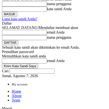
nama pengguna
kata sandi Anda
Lupa kata sandi Anda?
Daftar
SELAMAT DATANG!
Mendaftar membuat akun
email Anda
nama pengguna
Sebuah kata sandi akan dikirimkan ke email Anda.
Pemulihan password
Memulihkan kata sandi anda
email Anda
Cari
Jumat, Agustus 7, 2026
My account
Home
About
Team
Masuk