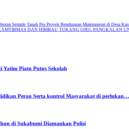
ngeboran Semple Tanah Pra Proyek Bendungan Matenggeng di Desa Ka
KAMTIBMAS DAN HIMBAU TUKANG OJEG PANGKALAN UNT
 Yatim Piatu Putus Sekolah
idikan Peran Serta kontrol Masyarakat di perlukan…
Tahun di Sukabumi Diamankan Polisi