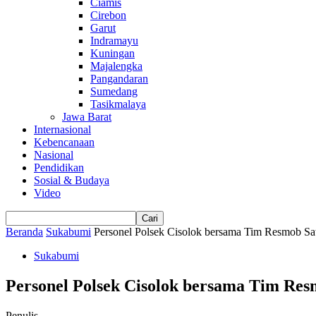
Ciamis
Cirebon
Garut
Indramayu
Kuningan
Majalengka
Pangandaran
Sumedang
Tasikmalaya
Jawa Barat
Internasional
Kebencanaan
Nasional
Pendidikan
Sosial & Budaya
Video
Beranda
Sukabumi
Personel Polsek Cisolok bersama Tim Resmob Sat
Sukabumi
Personel Polsek Cisolok bersama Tim Res
Penulis