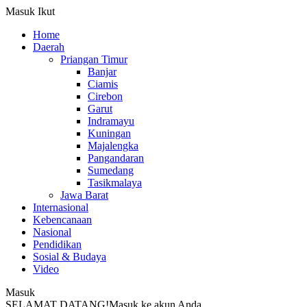
Masuk
Ikut
Home
Daerah
Priangan Timur
Banjar
Ciamis
Cirebon
Garut
Indramayu
Kuningan
Majalengka
Pangandaran
Sumedang
Tasikmalaya
Jawa Barat
Internasional
Kebencanaan
Nasional
Pendidikan
Sosial & Budaya
Video
Masuk
SELAMAT DATANG!
Masuk ke akun Anda