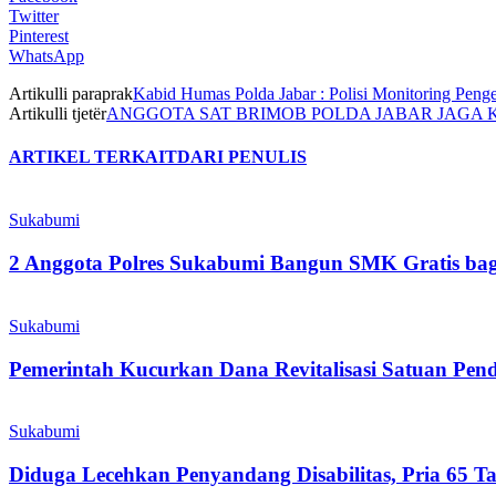
Twitter
Pinterest
WhatsApp
Artikulli paraprak
Kabid Humas Polda Jabar : Polisi Monitoring Pe
Artikulli tjetër
ANGGOTA SAT BRIMOB POLDA JABAR JAGA 
ARTIKEL TERKAIT
DARI PENULIS
Sukabumi
2 Anggota Polres Sukabumi Bangun SMK Gratis bagi
Sukabumi
Pemerintah Kucurkan Dana Revitalisasi Satuan Pend
Sukabumi
Diduga Lecehkan Penyandang Disabilitas, Pria 65 