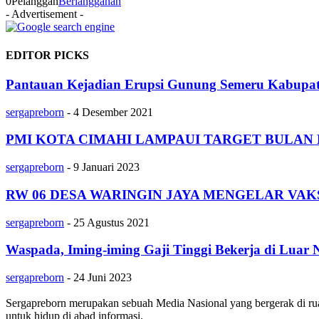
0
Pelanggan
Berlangganan
- Advertisement -
EDITOR PICKS
Pantauan Kejadian Erupsi Gunung Semeru Kabupate
sergapreborn
-
4 Desember 2021
PMI KOTA CIMAHI LAMPAUI TARGET BULAN 
sergapreborn
-
9 Januari 2023
RW 06 DESA WARINGIN JAYA MENGELAR VAKS
sergapreborn
-
25 Agustus 2021
Waspada, Iming-iming Gaji Tinggi Bekerja di Luar
sergapreborn
-
24 Juni 2023
Sergapreborn merupakan sebuah Media Nasional yang bergerak di ruang
untuk hidup di abad informasi.