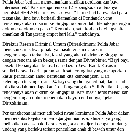
Polda Jabar berhasil mengamankan sindikat perdagangan bayi
internasional. “Kita mengamankan 12 tersangka, di antaranya
berinisial SH/LSH dan kawan-kawan.” Ia merinci bahwa dari para
tersangka, lima bayi berhasil diamankan di Pontianak yang
rencananya akan dikirim ke Singapura dan sudah dilengkapi dengan
dokumen-dokumen palsu.” Kemudian, satu korban bayi juga kita
amankan di Tangerang empat hari lalu,” tambahnya.
Direktur Reserse Kriminal Umum (Dirreskrimum) Polda Jabar
menekankan bahwa pihaknya masih terus melakukan
pengembangan terkait bayi-bayi yang akan dikirim ke Singapura,
dengan rencana akan bekerja sama dengan Divhubinter. “Bayi-bayi
tersebut kebanyakan berasal dari daerah Jawa Barat. Kasus ini
sendiri berawal dari laporan salah satu orang tua yang melaporkan
kasus penculikan anak, kemudian kita kembangkan. Dari
keterangan tersangka, ada 24 bayi yang diduga terlibat, dan sejauh
ini kita sudah mendapatkan 1 di Tangerang dan 5 di Pontianak yang
rencananya akan dikirim ke Singapura. Kita masih terus melakukan
pengembangan untuk menemukan bayi-bayi lainnya,” jelas
Dirreskrimum.
Pengungkapan ini menjadi bukti nyata komitmen Polda Jabar dalam
memberantas kejahatan perdagangan manusia, khususnya yang
melibatkan anak-anak. Para tersangka akan dijerat dengan undang-
undang yang berlaku terkait penculikan anak di bawah umur dan