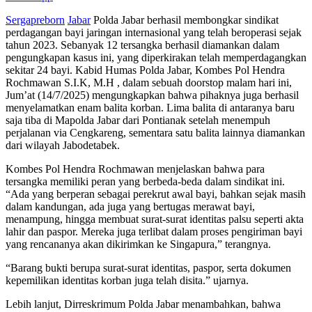
Sergapreborn
Jabar
Polda Jabar berhasil membongkar sindikat
perdagangan bayi jaringan internasional yang telah beroperasi sejak
tahun 2023. Sebanyak 12 tersangka berhasil diamankan dalam
pengungkapan kasus ini, yang diperkirakan telah memperdagangkan
sekitar 24 bayi. Kabid Humas Polda Jabar, Kombes Pol Hendra
Rochmawan S.I.K, M.H , dalam sebuah doorstop malam hari ini,
Jum’at (14/7/2025) mengungkapkan bahwa pihaknya juga berhasil
menyelamatkan enam balita korban. Lima balita di antaranya baru
saja tiba di Mapolda Jabar dari Pontianak setelah menempuh
perjalanan via Cengkareng, sementara satu balita lainnya diamankan
dari wilayah Jabodetabek.
Kombes Pol Hendra Rochmawan menjelaskan bahwa para
tersangka memiliki peran yang berbeda-beda dalam sindikat ini.
“Ada yang berperan sebagai perekrut awal bayi, bahkan sejak masih
dalam kandungan, ada juga yang bertugas merawat bayi,
menampung, hingga membuat surat-surat identitas palsu seperti akta
lahir dan paspor. Mereka juga terlibat dalam proses pengiriman bayi
yang rencananya akan dikirimkan ke Singapura,” terangnya.
“Barang bukti berupa surat-surat identitas, paspor, serta dokumen
kepemilikan identitas korban juga telah disita.” ujarnya.
Lebih lanjut, Dirreskrimum Polda Jabar menambahkan, bahwa