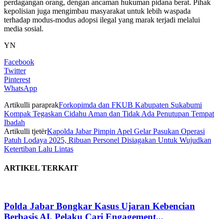
perdagangan orang, dengan ancaman hukuman pidana berat. Pihak
kepolisian juga mengimbau masyarakat untuk lebih waspada
terhadap modus-modus adopsi ilegal yang marak terjadi melalui
media sosial.
YN
Facebook
Twitter
Pinterest
WhatsApp
Artikulli paraprak
Forkopimda dan FKUB Kabupaten Sukabumi
Kompak Tegaskan Cidahu Aman dan Tidak Ada Penutupan Tempat
Ibadah
Artikulli tjetër
Kapolda Jabar Pimpin Apel Gelar Pasukan Operasi
Patuh Lodaya 2025, Ribuan Personel Disiagakan Untuk Wujudkan
Ketertiban Lalu Lintas
ARTIKEL TERKAIT
Polda Jabar Bongkar Kasus Ujaran Kebencian
Berbasis AI, Pelaku Cari Engagement...