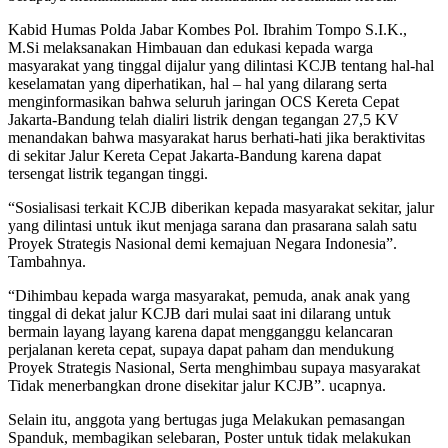
Kabid Humas Polda Jabar Kombes Pol. Ibrahim Tompo S.I.K.,
M.Si melaksanakan Himbauan dan edukasi kepada warga
masyarakat yang tinggal dijalur yang dilintasi KCJB tentang hal-hal
keselamatan yang diperhatikan, hal – hal yang dilarang serta
menginformasikan bahwa seluruh jaringan OCS Kereta Cepat
Jakarta-Bandung telah dialiri listrik dengan tegangan 27,5 KV
menandakan bahwa masyarakat harus berhati-hati jika beraktivitas
di sekitar Jalur Kereta Cepat Jakarta-Bandung karena dapat
tersengat listrik tegangan tinggi.
“Sosialisasi terkait KCJB diberikan kepada masyarakat sekitar, jalur
yang dilintasi untuk ikut menjaga sarana dan prasarana salah satu
Proyek Strategis Nasional demi kemajuan Negara Indonesia”.
Tambahnya.
“Dihimbau kepada warga masyarakat, pemuda, anak anak yang
tinggal di dekat jalur KCJB dari mulai saat ini dilarang untuk
bermain layang layang karena dapat mengganggu kelancaran
perjalanan kereta cepat, supaya dapat paham dan mendukung
Proyek Strategis Nasional, Serta menghimbau supaya masyarakat
Tidak menerbangkan drone disekitar jalur KCJB”. ucapnya.
Selain itu, anggota yang bertugas juga Melakukan pemasangan
Spanduk, membagikan selebaran, Poster untuk tidak melakukan