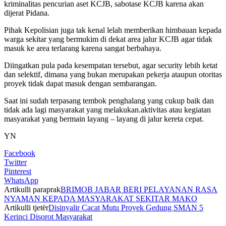
kriminalitas pencurian aset KCJB, sabotase KCJB karena akan
dijerat Pidana.
Pihak Kepolisian juga tak kenal lelah memberikan himbauan kepada
warga sekitar yang bermukim di dekat area jalur KCJB agar tidak
masuk ke area terlarang karena sangat berbahaya.
Diingatkan pula pada kesempatan tersebut, agar security lebih ketat
dan selektif, dimana yang bukan merupakan pekerja ataupun otoritas
proyek tidak dapat masuk dengan sembarangan.
Saat ini sudah terpasang tembok penghalang yang cukup baik dan
tidak ada lagi masyarakat yang melakukan.aktivitas atau kegiatan
masyarakat yang bermain layang – layang di jalur kereta cepat.
YN
Facebook
Twitter
Pinterest
WhatsApp
Artikulli paraprak
BRIMOB JABAR BERI PELAYANAN RASA
NYAMAN KEPADA MASYARAKAT SEKITAR MAKO
Artikulli tjetër
Disinyalir Cacat Mutu Proyek Gedung SMAN 5
Kerinci Disorot Masyarakat