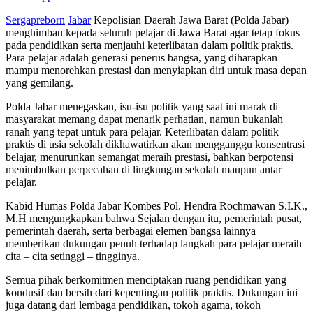
Sergapreborn
Jabar
Kepolisian Daerah Jawa Barat (Polda Jabar)
menghimbau kepada seluruh pelajar di Jawa Barat agar tetap fokus
pada pendidikan serta menjauhi keterlibatan dalam politik praktis.
Para pelajar adalah generasi penerus bangsa, yang diharapkan
mampu menorehkan prestasi dan menyiapkan diri untuk masa depan
yang gemilang.
Polda Jabar menegaskan, isu-isu politik yang saat ini marak di
masyarakat memang dapat menarik perhatian, namun bukanlah
ranah yang tepat untuk para pelajar. Keterlibatan dalam politik
praktis di usia sekolah dikhawatirkan akan mengganggu konsentrasi
belajar, menurunkan semangat meraih prestasi, bahkan berpotensi
menimbulkan perpecahan di lingkungan sekolah maupun antar
pelajar.
Kabid Humas Polda Jabar Kombes Pol. Hendra Rochmawan S.I.K.,
M.H mengungkapkan bahwa Sejalan dengan itu, pemerintah pusat,
pemerintah daerah, serta berbagai elemen bangsa lainnya
memberikan dukungan penuh terhadap langkah para pelajar meraih
cita – cita setinggi – tingginya.
Semua pihak berkomitmen menciptakan ruang pendidikan yang
kondusif dan bersih dari kepentingan politik praktis. Dukungan ini
juga datang dari lembaga pendidikan, tokoh agama, tokoh