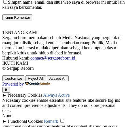
Simpan nama, email, dan situs web saya di browser ini untuk lain
kali saya berkomentar.
TENTANG KAMI
Sergapreborn merupakan sebuah Media Nasional yang bergerak di
ruang jurnalistik, sebagai entitas pemberian ruang Publik, Media
merupakan literasi mutlak diperlukan sebagai kemampuan dasar
berpikir kritis untuk hidup di abad informasi.
Hubungi kami:
contact@sergapreborn.id
IKUTI KAMI
© Sergap Reborn
Customize
Reject All
Accept All
Powered by
✖
►
Necessary Cookies
Always Active
Necessary cookies enable essential site features like secure log-ins
and consent preference adjustments. They do not store personal
data.
None
►
Functional Cookies
Remark
Functional cookies support features like content sharing on social