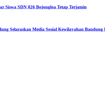
ar Siswa SDN 026 Bojongloa Tetap Terjamin
ndung Selaraskan Media Sosial Kewilayahan Bandung