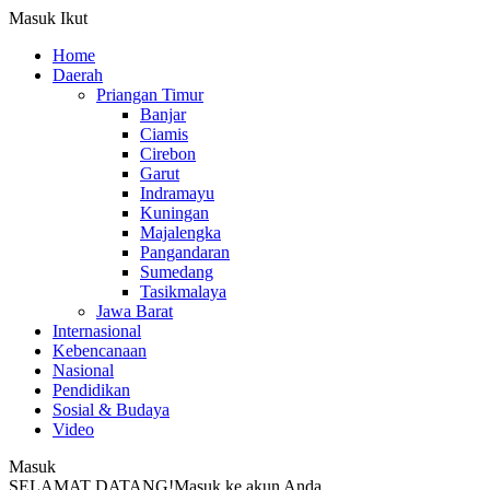
Masuk
Ikut
Home
Daerah
Priangan Timur
Banjar
Ciamis
Cirebon
Garut
Indramayu
Kuningan
Majalengka
Pangandaran
Sumedang
Tasikmalaya
Jawa Barat
Internasional
Kebencanaan
Nasional
Pendidikan
Sosial & Budaya
Video
Masuk
SELAMAT DATANG!
Masuk ke akun Anda