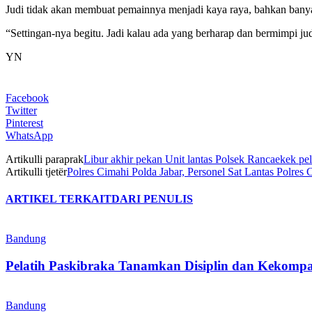
Judi tidak akan membuat pemainnya menjadi kaya raya, bahkan banya
“Settingan-nya begitu. Jadi kalau ada yang berharap dan bermimpi jud
YN
Facebook
Twitter
Pinterest
WhatsApp
Artikulli paraprak
Libur akhir pekan Unit lantas Polsek Rancaekek pe
Artikulli tjetër
Polres Cimahi Polda Jabar, Personel Sat Lantas Polres
ARTIKEL TERKAIT
DARI PENULIS
Bandung
Pelatih Paskibraka Tanamkan Disiplin dan Kekompa
Bandung