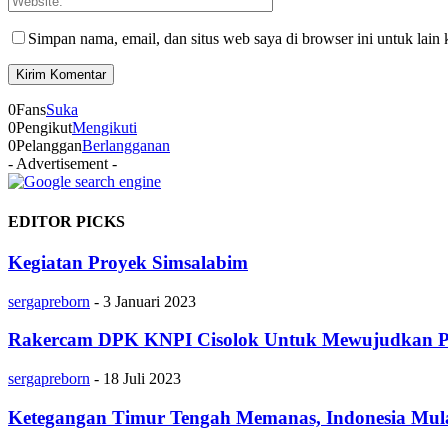
Simpan nama, email, dan situs web saya di browser ini untuk lain 
0
Fans
Suka
0
Pengikut
Mengikuti
0
Pelanggan
Berlangganan
- Advertisement -
EDITOR PICKS
Kegiatan Proyek Simsalabim
sergapreborn
-
3 Januari 2023
Rakercam DPK KNPI Cisolok Untuk Mewujudkan P
sergapreborn
-
18 Juli 2023
Ketegangan Timur Tengah Memanas, Indonesia Mula