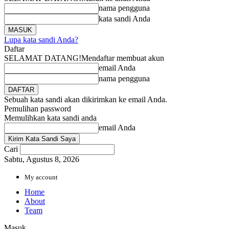
nama pengguna
kata sandi Anda
Lupa kata sandi Anda?
Daftar
SELAMAT DATANG!
Mendaftar membuat akun
email Anda
nama pengguna
Sebuah kata sandi akan dikirimkan ke email Anda.
Pemulihan password
Memulihkan kata sandi anda
email Anda
Cari
Sabtu, Agustus 8, 2026
My account
Home
About
Team
Masuk