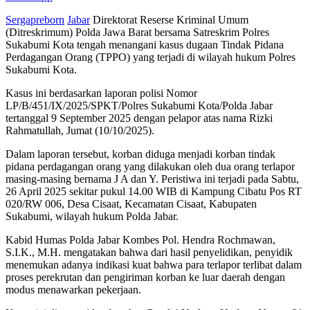
Sergapreborn
Jabar
Direktorat Reserse Kriminal Umum
(Ditreskrimum) Polda Jawa Barat bersama Satreskrim Polres
Sukabumi Kota tengah menangani kasus dugaan Tindak Pidana
Perdagangan Orang (TPPO) yang terjadi di wilayah hukum Polres
Sukabumi Kota.
Kasus ini berdasarkan laporan polisi Nomor
LP/B/451/IX/2025/SPKT/Polres Sukabumi Kota/Polda Jabar
tertanggal 9 September 2025 dengan pelapor atas nama Rizki
Rahmatullah, Jumat (10/10/2025).
Dalam laporan tersebut, korban diduga menjadi korban tindak
pidana perdagangan orang yang dilakukan oleh dua orang terlapor
masing-masing bernama J A dan Y. Peristiwa ini terjadi pada Sabtu,
26 April 2025 sekitar pukul 14.00 WIB di Kampung Cibatu Pos RT
020/RW 006, Desa Cisaat, Kecamatan Cisaat, Kabupaten
Sukabumi, wilayah hukum Polda Jabar.
Kabid Humas Polda Jabar Kombes Pol. Hendra Rochmawan,
S.I.K., M.H. mengatakan bahwa dari hasil penyelidikan, penyidik
menemukan adanya indikasi kuat bahwa para terlapor terlibat dalam
proses perekrutan dan pengiriman korban ke luar daerah dengan
modus menawarkan pekerjaan.