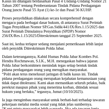
Kasus ini ditangani berdasarkan Pasal 4 Undang-Undang Nomor 21
Tahun 2007 tentang Pemberantasan Tindak Pidana Perdagangan
Orang juncto Pasal 55 Ayat (1) ke-1e dan Pasal 56 KUHP.
Proses penyelidikan dilakukan secara komprehensif dengan
mengacu pada berbagai dasar hukum, di antaranya Surat Perintah
Tugas Penyidikan Nomor SP.Gas.Sidik/441/IX/Res.1.15/2025 dan
Surat Perintah Dimulainya Penyidikan (SPDP) Nomor
256/IX/Res.1.15/2025/Ditreskrimum tanggal 25 September 2025.
Saat ini, kedua terlapor sedang menjalani pemeriksaan lebih lanjut
oleh penyidik Ditreskrimum Polda Jabar.
Dalam keterangannya, Kabid Humas Polda Jabar Kombes Pol.
Hendra Rochmawan, S.I.K., M.H. menegaskan bahwa jajaran
Polda Jabar berkomitmen menindak tegas setiap bentuk tindak
pidana perdagangan orang yang merugikan masyarakat.
“Polri akan terus menelusuri jaringan di balik kasus ini. Tindak
pidana perdagangan orang merupakan kejahatan kemanusiaan yang
tidak dapat ditoleransi. Kami akan memastikan seluruh pelaku, baik
perekrut maupun pihak yang menerima korban, ditindak sesuai
hukum yang berlaku,” tegasnya, Jumat (10/10/2025).
Ia juga mengimbau masyarakat untuk berhati-hati terhadap tawaran
pekerjaan melalui media sosial yang tidak jelas sumbernya.
“Kami minta masyarakat lebih waspada. Jika ada tawaran kerja