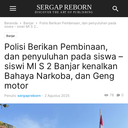
SERGAP REBORN
DISCOVER THE ART OF PUBLISHING
Beranda
Banjar
Polisi Berikan Pembinaan, dan penyuluhan pada
siswa – siswi MI S 2...
Banjar
Polisi Berikan Pembinaan,
dan penyuluhan pada siswa –
siswi MI S 2 Banjar kenalkan
Bahaya Narkoba, dan Geng
motor
78
0
Penulis
sergapreborn
-
2 Agustus 2025