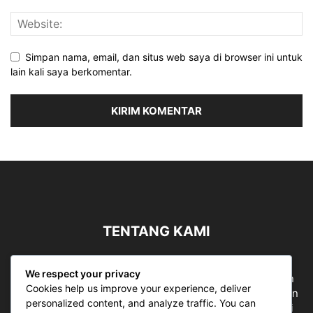
Simpan nama, email, dan situs web saya di browser ini untuk
lain kali saya berkomentar.
TENTANG KAMI
Sergapreborn merupakan sebuah Media Nasional yang
We respect your privacy
bergerak di ruang jurnalistik, sebagai entitas pemberian
Cookies help us improve your experience, deliver
ruang Publik, Media merupakan literasi mutlak diperlukan
personalized content, and analyze traffic. You can
sebagai kemampuan dasar berpikir kritis untuk hidup di