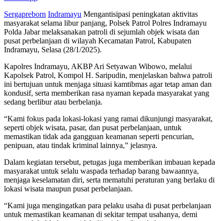
Sergapreborn
Indramayu
Mengantisipasi peningkatan aktivitas
masyarakat selama libur panjang, Polsek Patrol Polres Indramayu
Polda Jabar melaksanakan patroli di sejumlah objek wisata dan
pusat perbelanjaan di wilayah Kecamatan Patrol, Kabupaten
Indramayu, Selasa (28/1/2025).
Kapolres Indramayu, AKBP Ari Setyawan Wibowo, melalui
Kapolsek Patrol, Kompol H. Saripudin, menjelaskan bahwa patroli
ini bertujuan untuk menjaga situasi kamtibmas agar tetap aman dan
kondusif, serta memberikan rasa nyaman kepada masyarakat yang
sedang berlibur atau berbelanja.
“Kami fokus pada lokasi-lokasi yang ramai dikunjungi masyarakat,
seperti objek wisata, pasar, dan pusat perbelanjaan, untuk
memastikan tidak ada gangguan keamanan seperti pencurian,
penipuan, atau tindak kriminal lainnya,” jelasnya.
Dalam kegiatan tersebut, petugas juga memberikan imbauan kepada
masyarakat untuk selalu waspada terhadap barang bawaannya,
menjaga keselamatan diri, serta mematuhi peraturan yang berlaku di
lokasi wisata maupun pusat perbelanjaan.
“Kami juga mengingatkan para pelaku usaha di pusat perbelanjaan
untuk memastikan keamanan di sekitar tempat usahanya, demi