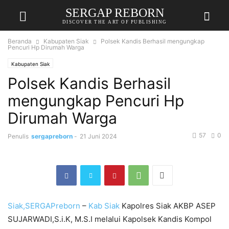
SERGAP REBORN
DISCOVER THE ART OF PUBLISHING
Beranda
Kabupaten Siak
Polsek Kandis Berhasil mengungkap
Pencuri Hp Dirumah Warga
Kabupaten Siak
Polsek Kandis Berhasil
mengungkap Pencuri Hp
Dirumah Warga
57
0
Penulis
sergapreborn
-
21 Juni 2024
Siak,SERGAPreborn
–
Kab Siak
Kapolres Siak AKBP ASEP
SUJARWADI,S.i.K, M.S.I melalui Kapolsek Kandis Kompol