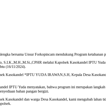
alengka bersama Unsur Forkopincam mendukung Program ketahanan pan
ianto, S.I.K.,M.H.,M.Si.,CPHR melalui Kapolsek Kasokandel IPTU Yu
tu (16/11/2024).
eh Kapolsek Kasokandel *IPTU YUDA IRAWAN,S.H, Kepala Desa Kaso
andel IPTU Yuda menyatakan, bahwa program ini merupakan langkah
enyediaan bahan pangan bergizi.
k Kasokandel dan warga Desa Kasokandel, kami mengubah lahan tidur 
apolsek.