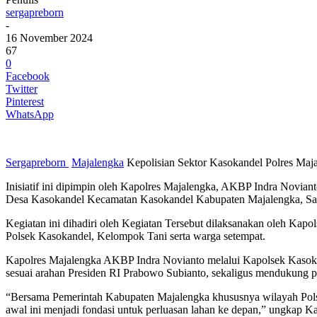
sergapreborn
-
16 November 2024
67
0
Facebook
Twitter
Pinterest
WhatsApp
Sergapreborn
Majalengka
Kepolisian Sektor Kasokandel Polres Maj
Inisiatif ini dipimpin oleh Kapolres Majalengka, AKBP Indra Nov
Desa Kasokandel Kecamatan Kasokandel Kabupaten Majalengka, Sab
Kegiatan ini dihadiri oleh Kegiatan Tersebut dilaksanakan ol
Polsek Kasokandel, Kelompok Tani serta warga setempat.
Kapolres Majalengka AKBP Indra Novianto melalui Kapolsek Kasok
sesuai arahan Presiden RI Prabowo Subianto, sekaligus mendukung p
“Bersama Pemerintah Kabupaten Majalengka khususnya wilayah Polse
awal ini menjadi fondasi untuk perluasan lahan ke depan,” ungkap K