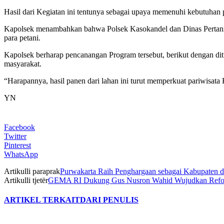
Hasil dari Kegiatan ini tentunya sebagai upaya memenuhi kebutuhan
Kapolsek menambahkan bahwa Polsek Kasokandel dan Dinas Pertanian 
para petani.
Kapolsek berharap pencanangan Program tersebut, berikut dengan di
masyarakat.
“Harapannya, hasil panen dari lahan ini turut memperkuat pariwisa
YN
Facebook
Twitter
Pinterest
WhatsApp
Artikulli paraprak
Purwakarta Raih Penghargaan sebagai Kabupaten de
Artikulli tjetër
GEMA RI Dukung Gus Nusron Wahid Wujudkan Reforma
ARTIKEL TERKAIT
DARI PENULIS