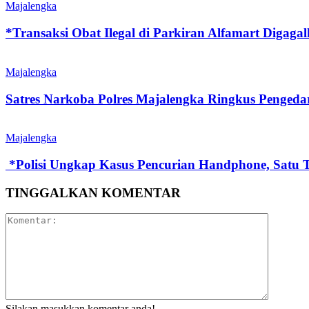
Majalengka
*Transaksi Obat Ilegal di Parkiran Alfamart Digaga
Majalengka
Satres Narkoba Polres Majalengka Ringkus Pengeda
Majalengka
‎ ‎*Polisi Ungkap Kasus Pencurian Handphone, Sat
TINGGALKAN KOMENTAR
Silakan masukkan komentar anda!