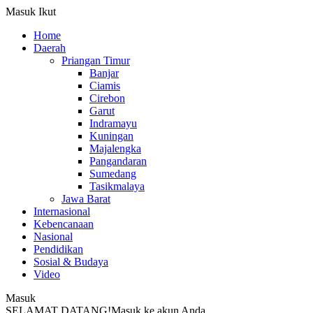
Masuk
Ikut
Home
Daerah
Priangan Timur
Banjar
Ciamis
Cirebon
Garut
Indramayu
Kuningan
Majalengka
Pangandaran
Sumedang
Tasikmalaya
Jawa Barat
Internasional
Kebencanaan
Nasional
Pendidikan
Sosial & Budaya
Video
Masuk
SELAMAT DATANG!
Masuk ke akun Anda