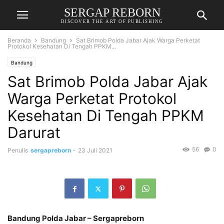
SERGAP REBORN
DISCOVER THE ART OF PUBLISHING
Beranda
Bandung
Sat Brimob Polda Jabar Ajak Warga Perketat
Protokol Kesehatan Di Tengah PPKM...
Bandung
Sat Brimob Polda Jabar Ajak
Warga Perketat Protokol
Kesehatan Di Tengah PPKM
Darurat
56
0
Penulis
sergapreborn
-
23 Juli 2021
Bandung Polda Jabar – Sergapreborn