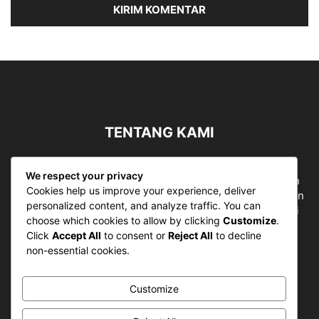
TENTANG KAMI
Sergapreborn merupakan sebuah Media Nasional yang
We respect your privacy
bergerak di ruang jurnalistik, sebagai entitas pemberian
Cookies help us improve your experience, deliver
ruang Publik, Media merupakan literasi mutlak diperlukan
personalized content, and analyze traffic. You can
sebagai kemampuan dasar berpikir kritis untuk hidup di
choose which cookies to allow by clicking
Customize
.
abad informasi.
Click
Accept All
to consent or
Reject All
to decline
non-essential cookies.
Hubungi kami:
contact@sergapreborn.id
Customize
IKUTI KAMI