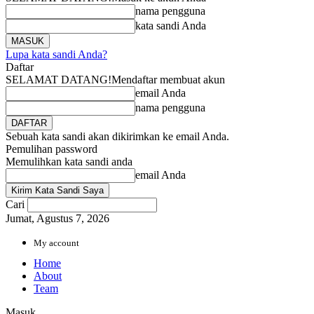
nama pengguna
kata sandi Anda
Lupa kata sandi Anda?
Daftar
SELAMAT DATANG!
Mendaftar membuat akun
email Anda
nama pengguna
Sebuah kata sandi akan dikirimkan ke email Anda.
Pemulihan password
Memulihkan kata sandi anda
email Anda
Cari
Jumat, Agustus 7, 2026
My account
Home
About
Team
Masuk