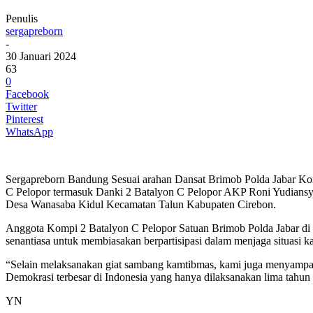
Penulis
sergapreborn
-
30 Januari 2024
63
0
Facebook
Twitter
Pinterest
WhatsApp
Sergapreborn Bandung Sesuai arahan Dansat Brimob Polda Jabar Kom
C Pelopor termasuk Danki 2 Batalyon C Pelopor AKP Roni Yudiansyah
Desa Wanasaba Kidul Kecamatan Talun Kabupaten Cirebon.
Anggota Kompi 2 Batalyon C Pelopor Satuan Brimob Polda Jabar di 
senantiasa untuk membiasakan berpartisipasi dalam menjaga situasi k
“Selain melaksanakan giat sambang kamtibmas, kami juga menyampai
Demokrasi terbesar di Indonesia yang hanya dilaksanakan lima tahun 
YN