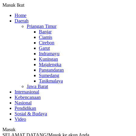
Masuk
Ikut
Home
Daerah
Priangan Timur
Banjar
Ciamis
Cirebon
Garut
Indramayu
Kuningan
Majalengka
Pangandaran
Sumedang
Tasikmalaya
Jawa Barat
Internasional
Kebencanaan
Nasional
Pendidikan
Sosial & Budaya
Video
Masuk
SELAMAT DATANG!
Masuk ke akun Anda