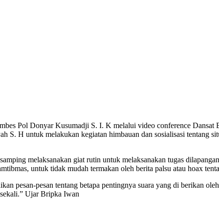
bes Pol Donyar Kusumadji S. I. K melalui video conference Dansat B
 S. H untuk melakukan kegiatan himbauan dan sosialisasi tentang si
samping melaksanakan giat rutin untuk melaksanakan tugas dilapangan
amtibmas, untuk tidak mudah termakan oleh berita palsu atau hoax tenta
kan pesan-pesan tentang betapa pentingnya suara yang di berikan ole
sekali.” Ujar Bripka Iwan