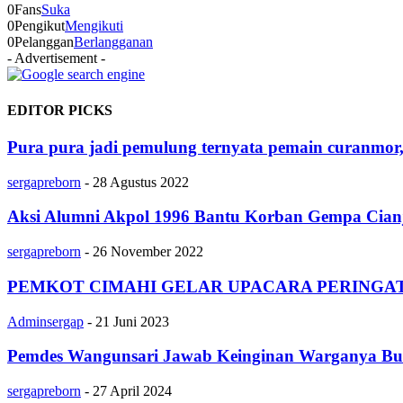
0
Fans
Suka
0
Pengikut
Mengikuti
0
Pelanggan
Berlangganan
- Advertisement -
EDITOR PICKS
Pura pura jadi pemulung ternyata pemain curanmor,
sergapreborn
-
28 Agustus 2022
Aksi Alumni Akpol 1996 Bantu Korban Gempa Cian
sergapreborn
-
26 November 2022
PEMKOT CIMAHI GELAR UPACARA PERINGAT
Adminsergap
-
21 Juni 2023
Pemdes Wangunsari Jawab Keinginan Warganya Buk
sergapreborn
-
27 April 2024