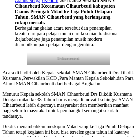
Ciamis
Sergap Reborn
29/11/2022 Sekolah SMAN
Cihaurbeuti Kecamatan Cihaurbeuti kabupaten
Ciamis Peringati Milad ke Tiga Puluh Delapan
Tahun, SMAN Cihaurbeuti yang berlangsung
cukup meriah.
Berbagai rangkaian acara tersebut dan penampilan
kreatif dari para pelajar mulai dari kesenian tradisional
,bajar,budaya,juga penampilan musik modern
ditampilkan para pelajar dengan gembira.
Dokumentasi
Acara di hadiri oleh Kepala sekolah SMAN Cihaurbeuti Drs Dikdik
Kusmana ,Perwakilan KCD ,Para Mantan Kepala Sekolah,dan Para
Alumi SMAN Cihaurbeuti dari berbagai Angkatan.
Menurut Kepala sekolah SMAN Cihaurbeuti Drs Dikdik Kusmana
Dengan milad ke 38 Tahun harus menjadi inovatif sehingga SMAN
Cihaurbeuti lebih dipercaya masyarakat dan memberikan manfaat
bagi seluruh masyrakat untuk pembangkit semangat sekolah
tandasnya.
Dikdik menambahkan meskipun Milad yang ke Tiga Puluh Delapan
Tahun tetapi kegiatan ini baru bisa terselenggara tahun ini katanya,