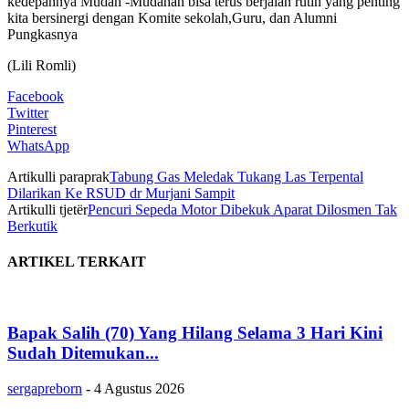
kedepannya Mudah -Mudahan bisa terus berjalan rutin yang penting
kita bersinergi dengan Komite sekolah,Guru, dan Alumni
Pungkasnya
(Lili Romli)
Facebook
Twitter
Pinterest
WhatsApp
Artikulli paraprak
Tabung Gas Meledak Tukang Las Terpental
Dilarikan Ke RSUD dr Murjani Sampit
Artikulli tjetër
Pencuri Sepeda Motor Dibekuk Aparat Dilosmen Tak
Berkutik
ARTIKEL TERKAIT
Bapak Salih (70) Yang Hilang Selama 3 Hari Kini
Sudah Ditemukan...
sergapreborn
-
4 Agustus 2026