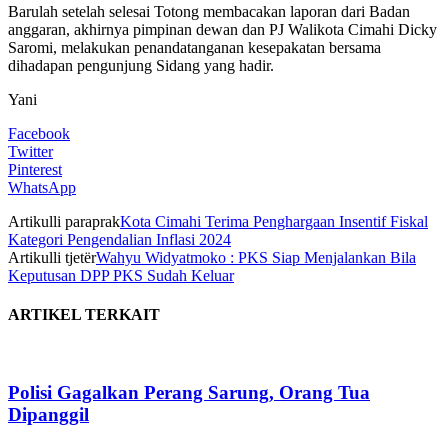
Barulah setelah selesai Totong membacakan laporan dari Badan
anggaran, akhirnya pimpinan dewan dan PJ Walikota Cimahi Dicky
Saromi, melakukan penandatanganan kesepakatan bersama
dihadapan pengunjung Sidang yang hadir.
Yani
Facebook
Twitter
Pinterest
WhatsApp
Artikulli paraprak
Kota Cimahi Terima Penghargaan Insentif Fiskal
Kategori Pengendalian Inflasi 2024
Artikulli tjetër
Wahyu Widyatmoko : PKS Siap Menjalankan Bila
Keputusan DPP PKS Sudah Keluar
ARTIKEL TERKAIT
Polisi Gagalkan Perang Sarung, Orang Tua
Dipanggil