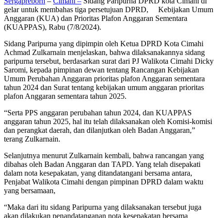
Sergapreborn
–
Cimahi –
Sidang Paripurna DPRD kota Cimahi di
gelar untuk membahas tiga persetujuan DPRD, Kebijakan Umum
Anggaran (KUA) dan Prioritas Plafon Anggaran Sementara
(KUAPPAS), Rabu (7/8/2024).
Sidang Paripurna yang dipimpin oleh Ketua DPRD Kota Cimahi
Achmad Zulkarnain menjelaskan, bahwa dilaksanakannya sidang
paripurna tersebut, berdasarkan surat dari PJ Walikota Cimahi Dicky
Saromi, kepada pimpinan dewan tentang Rancangan Kebijakan
Umum Perubahan Anggaran prioritas plafon Anggaran sementara
tahun 2024 dan Surat tentang kebijakan umum anggaran prioritas
plafon Anggaran sementara tahun 2025.
“Serta PPS anggaran perubahan tahun 2024, dan KUAPPAS
anggaran tahun 2025, hal itu telah dilaksanakan oleh Komisi-komisi
dan perangkat daerah, dan dilanjutkan oleh Badan Anggaran,”
terang Zulkarnain.
Selanjutnya menurut Zulkarnain kembali, bahwa rancangan yang
dibahas oleh Badan Anggaran dan TAPD. Yang telah disepakati
dalam nota kesepakatan, yang ditandatangani bersama antara,
Penjabat Walikota Cimahi dengan pimpinan DPRD dalam waktu
yang bersamaan,
“Maka dari itu sidang Paripurna yang dilaksanakan tersebut juga
akan dilakukan penandatanganan nota kesepakatan bersama