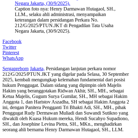
Caption foto nya: Henry Darmawan Hutagaol, SH.,
LLM., selaku ahli administrasi, menyampaikan
keterangan dalam persidangan Perkara No.
212/G/2025/PTUN.JKT di Pengadilan Tata Usaha
Negara Jakarta, (30/9/2025).
Facebook
Twitter
Pinterest
WhatsApp
Sergapreborn
Jakarta,
Persidangan lanjutan perkara nomor
212/G/2025/PTUN.JKT yang digelar pada Selasa, 30 September
2025, kembali mengungkap kelemahan fundamental dari posisi
hukum Penggugat. Dalam sidang yang dipimpin oleh Majelis
Hakim yang beranggotakan Ridwan Akhir, SH., MH., sebagai
Ketua Majelis, Gugum Surya Gumilar, SH., MH sebagai Hakim
Anggota 1, dan Haristov Aszadha, SH sebagai Hakim Anggota 2
ini, dengan Panitera Pengganti Tri Bhakti Adi, SH., MH., pihak
Penggugat Rudy Dermawan Muliadi dan Suwandi Sutikno yang
diwakili oleh Kuasa Hukum mereka, Hendi Sucahyo Supadiono,
SH., dan Josephine Levina Pietra, SH., MKn., menghadirkan
seorang ahli bernama Henry Darmawan Hutagaol, SH., LLM.