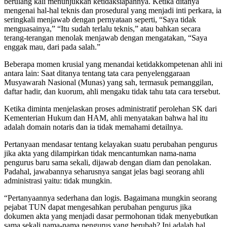
berulang kali menunjukkan ketidaksiapannya. Ketika ditanya
mengenai hal-hal teknis dan prosedural yang menjadi inti perkara, ia
seringkali menjawab dengan pernyataan seperti, “Saya tidak
menguasainya,” “Itu sudah terlalu teknis,” atau bahkan secara
terang-terangan menolak menjawab dengan mengatakan, “Saya
enggak mau, dari pada salah.”
Beberapa momen krusial yang menandai ketidakkompetenan ahli ini
antara lain: Saat ditanya tentang tata cara penyelenggaraan
Musyawarah Nasional (Munas) yang sah, termasuk pemanggilan,
daftar hadir, dan kuorum, ahli mengaku tidak tahu tata cara tersebut.
Ketika diminta menjelaskan proses administratif perolehan SK dari
Kementerian Hukum dan HAM, ahli menyatakan bahwa hal itu
adalah domain notaris dan ia tidak memahami detailnya.
Pertanyaan mendasar tentang kelayakan suatu perubahan pengurus
jika akta yang dilampirkan tidak mencantumkan nama-nama
pengurus baru sama sekali, dijawab dengan diam dan penolakan.
Padahal, jawabannya seharusnya sangat jelas bagi seorang ahli
administrasi yaitu: tidak mungkin.
“Pertanyaannya sederhana dan logis. Bagaimana mungkin seorang
pejabat TUN dapat mengesahkan perubahan pengurus jika
dokumen akta yang menjadi dasar permohonan tidak menyebutkan
sama sekali nama-nama pengurus yang berubah? Ini adalah hal