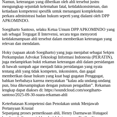
Namun, keterangan yang diberikan oleh ahli tersebut justru
mengungkap sejumlah kelemahan fatal, ketidakkonsistenan, dan
ketiadaan kompetensi spesifik untuk menangani kompleksitas
perkara administrasi badan hukum seperti yang dialami oleh DPP
APKOMINDO.
Soegiharto Santoso, selaku Ketua Umum DPP APKOMINDO yang
sah sebagai Tergugat II Intervensi, secara tegas menyoroti
ketidakmampuan ahli tersebut dalam memberikan keterangan yang
relevan dan mendalam.
Hoky (sapaan akrab Soegiharto) yang juga menjabat sebagai Sekjen
Perkumpulan Advokat Teknologi Informasi Indonesia (PERATIN),
juga melampirkan bukti rekaman keterangan ahli dalam persidangan
di bawah sumpah agar menjadi fakta persidangan yang nyata
tentang ahli yang tidak kompeten, inkonsisten, dan gagal
memberikan dasar hukum yang kuat bagi gugatan Penggugat,
bahkan berbahaya karena menyatakan “kalau ada undang-undang
pun, bisa dikesampingkan dengan putusan pengadilan”. Rekaman
lengkap dapat diakses di: https://soundcloud.com/soegiharto-
santoso/2025-09-30-suara-rekaman-ahli
Keterbatasan Kompetensi dan Penolakan untuk Menjawab
Pertanyaan Krusial
Sepanjang proses pemeriksaan ahli, Henry Darmawan Hutagaol