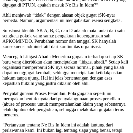
digugat di PTUN, apakah masuk Ne Bis In Idem?”
Ahli menjawab “tidak” dengan alasan objek gugat (SK-nya)
berbeda. Namun, argumentasi ini mengabaikan esensi sengketa.
Substansi Identik: SK A, B, C, dan D adalah mata rantai dari satu
sengketa pokok yang sama: pengakuan kepengurusan sah
APKOMINDO. Perubahan nomor dan tanggal SK hanyalah
konsekuensi administratif dari kontinuitas organisasi.
Mencegah Litigasi Abadi: Menerima gugatan terhadap setiap SK
baru yang diterbitkan akan menciptakan “litigasi abadi.” Setiap kali
organisasi memperbarui SK-nya secara normal, pihak yang kalah
dapat menggugat kembali, sehingga menciptakan ketidakpastian
hukum tanpa ujung. Hal ini jelas bertentangan dengan asas
kepastian hukum yang justru diklaim oleh ahli.
Penyalahgunaan Proses Peradilan: Pola gugatan seperti ini
merupakan bentuk nyata dari penyalahgunaan proses peradilan
(abuse of process) untuk mempertahankan klaim yang sebenarnya
telah diputus oleh pengadilan, sehingga melakukan gugatan terus
menerus.
“Pertanyaan tentang Ne Bis In Idem ini adalah jantung dari
perlawanan kami. Ini bukan lagi tentang siapa yang benar, tetapi