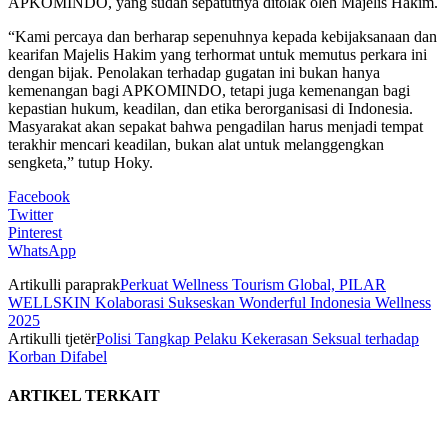
APKOMINDO, yang sudah sepatutnya ditolak oleh Majelis Hakim.
“Kami percaya dan berharap sepenuhnya kepada kebijaksanaan dan
kearifan Majelis Hakim yang terhormat untuk memutus perkara ini
dengan bijak. Penolakan terhadap gugatan ini bukan hanya
kemenangan bagi APKOMINDO, tetapi juga kemenangan bagi
kepastian hukum, keadilan, dan etika berorganisasi di Indonesia.
Masyarakat akan sepakat bahwa pengadilan harus menjadi tempat
terakhir mencari keadilan, bukan alat untuk melanggengkan
sengketa,” tutup Hoky.
Facebook
Twitter
Pinterest
WhatsApp
Artikulli paraprak
Perkuat Wellness Tourism Global, PILAR
WELLSKIN Kolaborasi Sukseskan Wonderful Indonesia Wellness
2025
Artikulli tjetër
Polisi Tangkap Pelaku Kekerasan Seksual terhadap
Korban Difabel
ARTIKEL TERKAIT