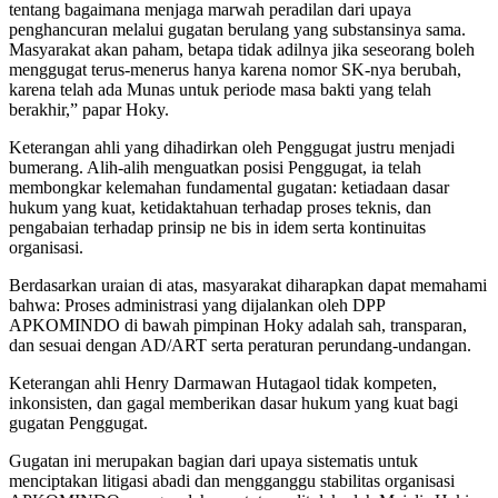
tentang bagaimana menjaga marwah peradilan dari upaya
penghancuran melalui gugatan berulang yang substansinya sama.
Masyarakat akan paham, betapa tidak adilnya jika seseorang boleh
menggugat terus-menerus hanya karena nomor SK-nya berubah,
karena telah ada Munas untuk periode masa bakti yang telah
berakhir,” papar Hoky.
Keterangan ahli yang dihadirkan oleh Penggugat justru menjadi
bumerang. Alih-alih menguatkan posisi Penggugat, ia telah
membongkar kelemahan fundamental gugatan: ketiadaan dasar
hukum yang kuat, ketidaktahuan terhadap proses teknis, dan
pengabaian terhadap prinsip ne bis in idem serta kontinuitas
organisasi.
Berdasarkan uraian di atas, masyarakat diharapkan dapat memahami
bahwa: Proses administrasi yang dijalankan oleh DPP
APKOMINDO di bawah pimpinan Hoky adalah sah, transparan,
dan sesuai dengan AD/ART serta peraturan perundang-undangan.
Keterangan ahli Henry Darmawan Hutagaol tidak kompeten,
inkonsisten, dan gagal memberikan dasar hukum yang kuat bagi
gugatan Penggugat.
Gugatan ini merupakan bagian dari upaya sistematis untuk
menciptakan litigasi abadi dan mengganggu stabilitas organisasi