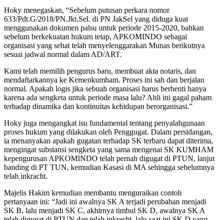
Hoky menegaskan, “Sebelum putusan perkara nomor
633/Pdt.G/2018/PN.Jkt.Sel. di PN JakSel yang diduga kuat
menggunakan dokumen palsu untuk periode 2015-2020, bahkan
sebelum berkekuatan hukum tetap, APKOMINDO sebagai
organisasi yang sehat telah menyelenggarakan Munas berikutnya
sesuai jadwal normal dalam AD/ART.
Kami telah memilih pengurus baru, membuat akta notaris, dan
mendaftarkannya ke Kemenkumham. Proses ini sah dan berjalan
normal. Apakah logis jika sebuah organisasi harus berhenti hanya
karena ada sengketa untuk periode masa lalu? Ahli ini gagal paham
terhadap dinamika dan kontinuitas kehidupan berorganisasi.”
Hoky juga mengangkat isu fundamental tentang penyalahgunaan
proses hukum yang dilakukan oleh Penggugat. Dalam persidangan,
ia menanyakan apakah gugatan terhadap SK terbaru dapat diterima,
mengingat substansi sengketa yang sama mengenai SK KUMHAM
kepengurusan APKOMINDO telah pernah digugat di PTUN, lanjut
banding di PT TUN, kemudian Kasasi di MA sehingga sebelumnya
telah inkracht.
Majelis Hakim kemudian membantu menguraikan contoh
pertanyaan ini: “Jadi ini awalnya SK A terjadi perubahan menjadi
SK B, lalu menjadi SK C, akhirnya timbul SK D, awalnya SK A
telah digugat di PTUN dan telah inkracht, lalu saat ini SK D yang