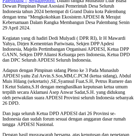
Palembang –
Sergapreborn:
Dalam rangka Munaslub Luar Biasa
Dewan Pimpinan Pusat Asosiasi Pemerintah Desa Seluruh
Indonesia tahun 2024 bertempat di Grand Daira kota Palembang
dengan tema “Mengkokohkan Ekosistem APDESI & Merajut
Kebersamaan Dalam Rangka Membangun Desa Palembang Senin
29 April 2024.
Kegiatan yang di hadiri Dedi Mulyadi ( DPR RI), Ir H Mawardi
Yahya, Dirjen Kementrian Pariwisata, Sekjen DPP Apdesi
Indonesia, Majelis Pertimbangan Organisasi APDESI, Ketua DPP
GANN, Sekjen DPP Aliansi Keluarga pers Indonesia, Ketua DPD
dan DPC Seluruh APDESI Seluruh Indonesia.
Adapun dengan Pimpinan sidang Pleno ke 3 Pada Munaslub
APDESI yaitu Zul Arvin.S.Sos,MM,C.PCM (ketua sidang), Abdul
Muis Hilang (sekretaris) ,SE,Syamsul Fuat.S.H, Petrus Rumere dan
I Ketut Sulatra,S.H dengan menghasilkan keputusan ketua umum
terpilih secara Aklamasi Asep Anwar Sadat,S.H. yang didukung
oleh perwakilan suara APDESI Provinsi seluruh Indonesia sebanyak
26 DPD.
Dan juga seluruh Ketua DPD APDESI dari 26 Provinsi se-
Indonesia dan sudah forum sesuai dengan anggaran dasar rumah
tangga APDESI Nasional.
Dengan hasil musyawarah bersama, atas keputusan dan penetapan