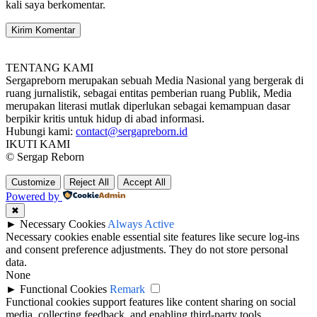
kali saya berkomentar.
TENTANG KAMI
Sergapreborn merupakan sebuah Media Nasional yang bergerak di
ruang jurnalistik, sebagai entitas pemberian ruang Publik, Media
merupakan literasi mutlak diperlukan sebagai kemampuan dasar
berpikir kritis untuk hidup di abad informasi.
Hubungi kami:
contact@sergapreborn.id
IKUTI KAMI
© Sergap Reborn
Customize
Reject All
Accept All
Powered by
✖
►
Necessary Cookies
Always Active
Necessary cookies enable essential site features like secure log-ins
and consent preference adjustments. They do not store personal
data.
None
►
Functional Cookies
Remark
Functional cookies support features like content sharing on social
media, collecting feedback, and enabling third-party tools.