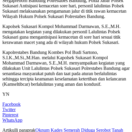
Sergapreborn Bandung Polrestabes Bandung, Polda Jabar Polsek
Sukasari Antisipasi kemacetan sore hari, personil lalulintas Polsek
Sukasari melaksanakan pengamanan jalur di titik rawan kemacetan
Wilayah Hukum Polsek Sukasari Polrestabes Bandung.
Kapolsek Sukasari Kompol Mohammad Darmawan, S.E.,M.H.
mengatakan kegiatan yang dilakukan personil Lalulintas Polsek
Sukasari guna mengantisipasi kemacetan di sore hari sesuai titik
kerawanan macet yang ada di wilayah hukum Polsek Sukasari.
Kapolrestabes Bandung Kombes Pol Budi Sartono,
S.I.K.,M.Si.,M.Han. melalui Kapolsek Sukasari Kompol
Mohammad Darmawan, S.E.,M.H. menyampaikan kegiatan yang
dilakukan Unit Lalulintas Polsek Sukasari Polrestabes Bandung agar
senantiasa masyarakat patuh dan taat pada aturan berlalulintas
sehingga tercipta keamanan keselamatan ketertiban dan kelancaran
(Kamseltibcar) berlalulintas yang aman dan kondusif.
YN
Facebook
Twitter
Pinterest
WhatsApp
Artikulli paraprak
Oknum Kades Semerah Diduga Serobot Tanah