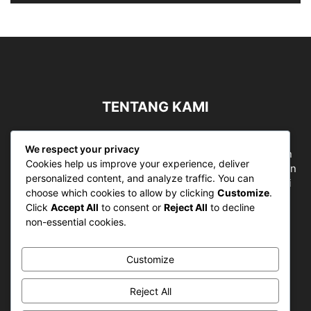
TENTANG KAMI
Sergapreborn merupakan sebuah Media Nasional yang
We respect your privacy
bergerak di ruang jurnalistik, sebagai entitas pemberian
Cookies help us improve your experience, deliver
ruang Publik, Media merupakan literasi mutlak diperlukan
personalized content, and analyze traffic. You can
sebagai kemampuan dasar berpikir kritis untuk hidup di
choose which cookies to allow by clicking
Customize
.
abad informasi.
Click
Accept All
to consent or
Reject All
to decline
non-essential cookies.
Hubungi kami:
contact@sergapreborn.id
Customize
IKUTI KAMI
Reject All