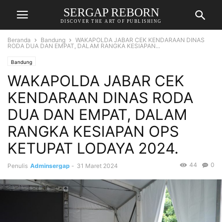
SERGAP REBORN
DISCOVER THE ART OF PUBLISHING
Beranda
Bandung
WAKAPOLDA JABAR CEK KENDARAAN DINAS
RODA DUA DAN EMPAT, DALAM RANGKA KESIAPAN...
Bandung
WAKAPOLDA JABAR CEK
KENDARAAN DINAS RODA
DUA DAN EMPAT, DALAM
RANGKA KESIAPAN OPS
KETUPAT LODAYA 2024.
44
0
Penulis
Adminsergap
-
31 Maret 2024