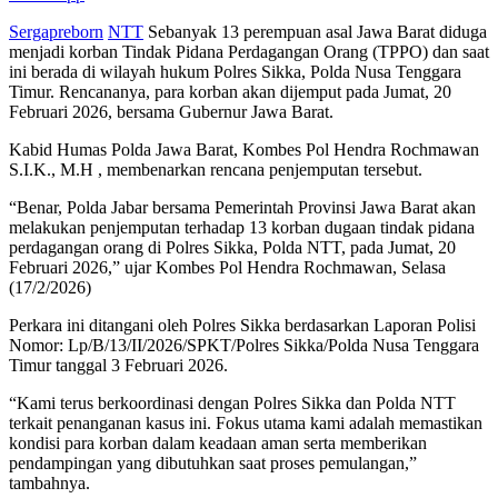
Sergapreborn
NTT
Sebanyak 13 perempuan asal Jawa Barat diduga
menjadi korban Tindak Pidana Perdagangan Orang (TPPO) dan saat
ini berada di wilayah hukum Polres Sikka, Polda Nusa Tenggara
Timur. Rencananya, para korban akan dijemput pada Jumat, 20
Februari 2026, bersama Gubernur Jawa Barat.
Kabid Humas Polda Jawa Barat, Kombes Pol Hendra Rochmawan
S.I.K., M.H , membenarkan rencana penjemputan tersebut.
“Benar, Polda Jabar bersama Pemerintah Provinsi Jawa Barat akan
melakukan penjemputan terhadap 13 korban dugaan tindak pidana
perdagangan orang di Polres Sikka, Polda NTT, pada Jumat, 20
Februari 2026,” ujar Kombes Pol Hendra Rochmawan, Selasa
(17/2/2026)
Perkara ini ditangani oleh Polres Sikka berdasarkan Laporan Polisi
Nomor: Lp/B/13/II/2026/SPKT/Polres Sikka/Polda Nusa Tenggara
Timur tanggal 3 Februari 2026.
“Kami terus berkoordinasi dengan Polres Sikka dan Polda NTT
terkait penanganan kasus ini. Fokus utama kami adalah memastikan
kondisi para korban dalam keadaan aman serta memberikan
pendampingan yang dibutuhkan saat proses pemulangan,”
tambahnya.