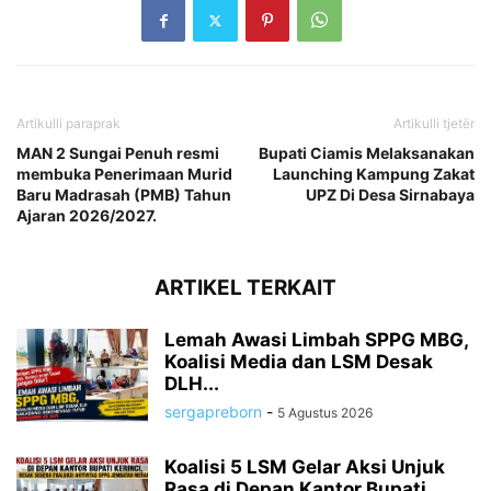
Artikulli paraprak
Artikulli tjetër
MAN 2 Sungai Penuh resmi
Bupati Ciamis Melaksanakan
membuka Penerimaan Murid
Launching Kampung Zakat
Baru Madrasah (PMB) Tahun
UPZ Di Desa Sirnabaya
Ajaran 2026/2027.
ARTIKEL TERKAIT
Lemah Awasi Limbah SPPG MBG,
Koalisi Media dan LSM Desak
DLH...
sergapreborn
-
5 Agustus 2026
Koalisi 5 LSM Gelar Aksi Unjuk
Rasa di Depan Kantor Bupati...