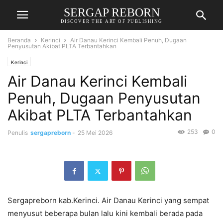
SERGAP REBORN
DISCOVER THE ART OF PUBLISHING
Beranda
Kerinci
Air Danau Kerinci Kembali Penuh, Dugaan
Penyusutan Akibat PLTA Terbantahkan
Kerinci
Air Danau Kerinci Kembali
Penuh, Dugaan Penyusutan
Akibat PLTA Terbantahkan
253
0
Penulis
sergapreborn
-
25 Mei 2026
Sergapreborn kab.Kerinci. Air Danau Kerinci yang sempat
menyusut beberapa bulan lalu kini kembali berada pada