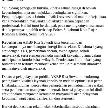
“Di bidang penegakan hukum, kinerja satuan fungsi di bawah
kepemimpinannya menunjukkan peningkatan signifikan.
Pengungkapan kasus kriminal, baik konvensional maupun kejahatan
yang meresahkan masyarakat, dilakukan secara cepat dan
profesional. Hal ini turut berdampak pada meningkatnya rasa aman
dan kepercayaan publik terhadap Polres Sukabumi Kota.” ujar
Kombes Hendra, Senin (5/1/2026)
Keberhasilan AKBP Rita Suwadi juga tercermin dari
kemampuannya membangun sinergi lintas sektor. Kolaborasi yang
erat dengan TNI, pemerintah daerah, tokoh agama, tokoh
masyarakat, serta elemen pemuda menjadi kekuatan utama dalam
menciptakan kondusivitas wilayah. Pendekatan komunikasi yang
humanis dan terbuka membuat kehadiran Polri semakin dirasakan
manfaatnya oleh masyarakat.
Dalam aspek pelayanan publik, AKBP Rita Suwadi mendorong
peningkatan kualitas layanan kepolisian melalui optimalisasi peran
Bhabinkamtibmas, percepatan penanganan pengaduan masyarakat,
serta pembenahan manajemen internal. Inovasi pelayanan ini dinilai
efektif dalam menjawab kebutuhan masyarakat akan pelayanan
kepolisian yang cepat, transparan, dan responsif.
Berkat dedikasi dan rekam jejak keberhasilan tersebut, pimpinan