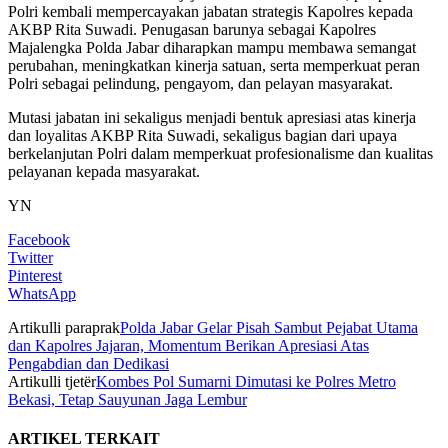
Polri kembali mempercayakan jabatan strategis Kapolres kepada
AKBP Rita Suwadi. Penugasan barunya sebagai Kapolres
Majalengka Polda Jabar diharapkan mampu membawa semangat
perubahan, meningkatkan kinerja satuan, serta memperkuat peran
Polri sebagai pelindung, pengayom, dan pelayan masyarakat.
Mutasi jabatan ini sekaligus menjadi bentuk apresiasi atas kinerja
dan loyalitas AKBP Rita Suwadi, sekaligus bagian dari upaya
berkelanjutan Polri dalam memperkuat profesionalisme dan kualitas
pelayanan kepada masyarakat.
YN
Facebook
Twitter
Pinterest
WhatsApp
Artikulli paraprak
Polda Jabar Gelar Pisah Sambut Pejabat Utama
dan Kapolres Jajaran, Momentum Berikan Apresiasi Atas
Pengabdian dan Dedikasi
Artikulli tjetër
Kombes Pol Sumarni Dimutasi ke Polres Metro
Bekasi, Tetap Sauyunan Jaga Lembur
ARTIKEL TERKAIT