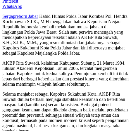
Pinterest
WhatsApp
Sergapreborn
Jabar
Kabid Humas Polda Jabar Kombes Pol. Hendra
Rochmawan S.I K., M.H mengatakan bahwa Kepolisian Negara
Republik Indonesia kembali melakukan mutasi jabatan di
lingkungan Polda Jawa Barat. Salah satu perwira menengah yang
mendapatkan kepercayaan tersebut adalah AKBP Rita Suwadi,
S.H., S.I.K., M.M., yang resmi dimutasi dari jabatannya sebagai
Kapolres Sukabumi Kota Polda Jabar dan kini dipercaya menjabat
sebagai Kapolres Majalengka Polda Jabar.
AKBP Rita Suwadi, kelahiran Kabupaten Subang, 21 Maret 1984,
lulusan Akademi Kepolisian Tahun 2005, tercatat mengemban
jabatan Kapolres untuk kedua kalinya. Penunjukan kembali ini tidak
lepas dari berbagai keberhasilan dan prestasi kinerja yang ditorehkan
selama memimpin wilayah hukum sebelumnya.
Selama menjabat sebagai Kapolres Sukabumi Kota, AKBP Rita
Suwadi dinilai berhasil menjaga stabilitas keamanan dan ketertiban
masyarakat (kamtibmas) secara konsisten. Berbagai potensi
gangguan keamanan dapat dikelola dengan baik melalui pendekatan
preemtif dan preventif, sehingga situasi wilayah tetap aman dan
kondusif, termasuk pada momen-momen krusial seperti pengamanan
agenda nasional, hari besar keagamaan, dan kegiatan masyarakat
berskala besar.