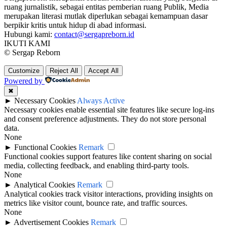
ruang jurnalistik, sebagai entitas pemberian ruang Publik, Media
merupakan literasi mutlak diperlukan sebagai kemampuan dasar
berpikir kritis untuk hidup di abad informasi.
Hubungi kami:
contact@sergapreborn.id
IKUTI KAMI
© Sergap Reborn
Customize
Reject All
Accept All
Powered by
✖
►
Necessary Cookies
Always Active
Necessary cookies enable essential site features like secure log-ins
and consent preference adjustments. They do not store personal
data.
None
►
Functional Cookies
Remark
Functional cookies support features like content sharing on social
media, collecting feedback, and enabling third-party tools.
None
►
Analytical Cookies
Remark
Analytical cookies track visitor interactions, providing insights on
metrics like visitor count, bounce rate, and traffic sources.
None
►
Advertisement Cookies
Remark