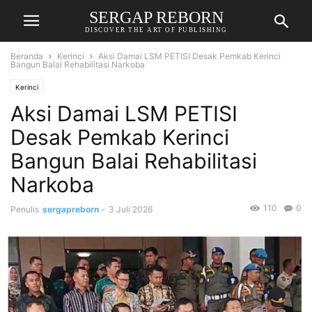
SERGAP REBORN
DISCOVER THE ART OF PUBLISHING
Beranda
Kerinci
Aksi Damai LSM PETISI Desak Pemkab Kerinci
Bangun Balai Rehabilitasi Narkoba
Kerinci
Aksi Damai LSM PETISI
Desak Pemkab Kerinci
Bangun Balai Rehabilitasi
Narkoba
110
0
Penulis
sergapreborn
-
3 Juli 2026