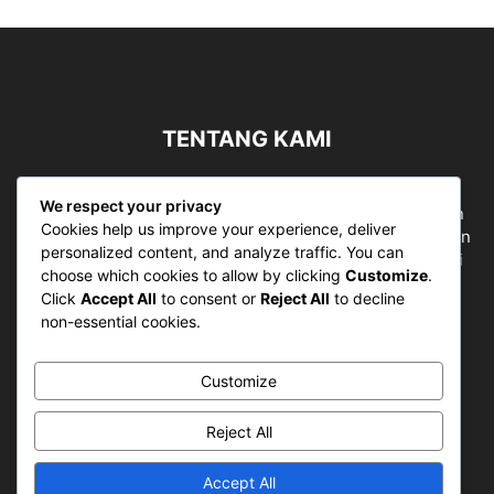
TENTANG KAMI
Sergapreborn merupakan sebuah Media Nasional yang
We respect your privacy
bergerak di ruang jurnalistik, sebagai entitas pemberian
Cookies help us improve your experience, deliver
ruang Publik, Media merupakan literasi mutlak diperlukan
personalized content, and analyze traffic. You can
sebagai kemampuan dasar berpikir kritis untuk hidup di
choose which cookies to allow by clicking
Customize
.
abad informasi.
Click
Accept All
to consent or
Reject All
to decline
non-essential cookies.
Hubungi kami:
contact@sergapreborn.id
Customize
IKUTI KAMI
Reject All
Accept All