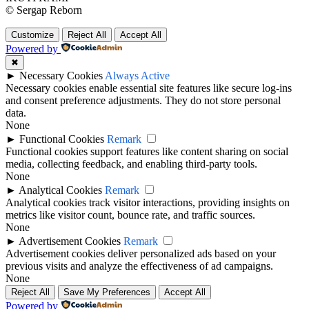
© Sergap Reborn
Customize
Reject All
Accept All
Powered by
✖
►
Necessary Cookies
Always Active
Necessary cookies enable essential site features like secure log-ins
and consent preference adjustments. They do not store personal
data.
None
►
Functional Cookies
Remark
Functional cookies support features like content sharing on social
media, collecting feedback, and enabling third-party tools.
None
►
Analytical Cookies
Remark
Analytical cookies track visitor interactions, providing insights on
metrics like visitor count, bounce rate, and traffic sources.
None
►
Advertisement Cookies
Remark
Advertisement cookies deliver personalized ads based on your
previous visits and analyze the effectiveness of ad campaigns.
None
Reject All
Save My Preferences
Accept All
Powered by