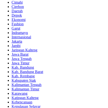
Cimahi
Cirebon
Daerah
Depok
Ekonomi
Fashion
Garut
Indramayu
Internasional
Jakarta
Jambi
Jaringan Kalteng
Jawa Barat
Jawa Tengah
Jawa Timur
Kab. Bandung
Kab. Bandung Barat
Kab. Rembang
Kabupaten Siak
Kalimantan Tengah
Kalimantan Timur
Karawang
Katingan Kalteng
Kebencanaan
Kepulauan Selayar