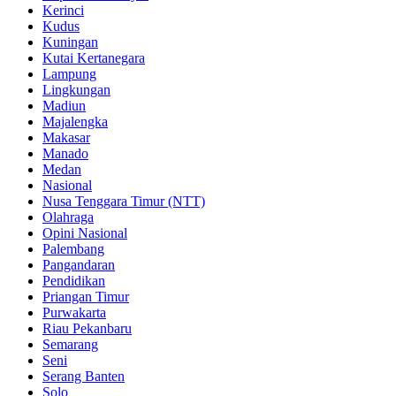
Kerinci
Kudus
Kuningan
Kutai Kertanegara
Lampung
Lingkungan
Madiun
Majalengka
Makasar
Manado
Medan
Nasional
Nusa Tenggara Timur (NTT)
Olahraga
Opini Nasional
Palembang
Pangandaran
Pendidikan
Priangan Timur
Purwakarta
Riau Pekanbaru
Semarang
Seni
Serang Banten
Solo