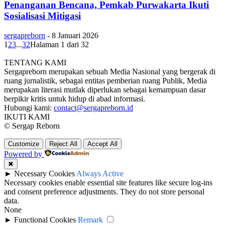
Penanganan Bencana, Pemkab Purwakarta Ikuti
Sosialisasi Mitigasi
sergapreborn
-
8 Januari 2026
1
2
3
...
32
Halaman 1 dari 32
TENTANG KAMI
Sergapreborn merupakan sebuah Media Nasional yang bergerak di
ruang jurnalistik, sebagai entitas pemberian ruang Publik, Media
merupakan literasi mutlak diperlukan sebagai kemampuan dasar
berpikir kritis untuk hidup di abad informasi.
Hubungi kami:
contact@sergapreborn.id
IKUTI KAMI
© Sergap Reborn
Customize
Reject All
Accept All
Powered by
✖
►
Necessary Cookies
Always Active
Necessary cookies enable essential site features like secure log-ins
and consent preference adjustments. They do not store personal
data.
None
►
Functional Cookies
Remark