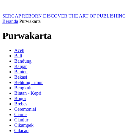
SERGAP REBORN
DISCOVER THE ART OF PUBLISHING
Beranda
Purwakarta
Purwakarta
Aceh
Bali
Bandung
Banjar
Banten
Bekasi
Belitung Timur
Bengkulu
Bintan - Kepri
Bogor
Brebes
Ceremonial
Ciamis
Cianjur
Cikampek
Cilacap