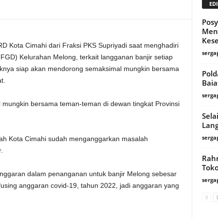
EDI
Posy
Men
Kes
 Kota Cimahi dari Fraksi PKS Supriyadi saat menghadiri
serga
FGD) Kelurahan Melong, terkait langganan banjir setiap
haknya siap akan mendorong semaksimal mungkin bersama
Pold
t.
Baia
serga
l mungkin bersama teman-teman di dewan tingkat Provinsi
Sela
Lang
serga
ntah Kota Cimahi sudah menganggarkan masalah
.
Rahm
Toko
ggaran dalam penanganan untuk banjir Melong sebesar
serga
using anggaran covid-19, tahun 2022, jadi anggaran yang