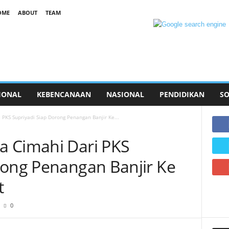
OME
ABOUT
TEAM
IONAL
KEBENCANAAN
NASIONAL
PENDIDIKAN
SO
PKS Supriyadi Siap Dorong Penangan Banjir Ke...
a Cimahi Dari PKS
rong Penangan Banjir Ke
t
0