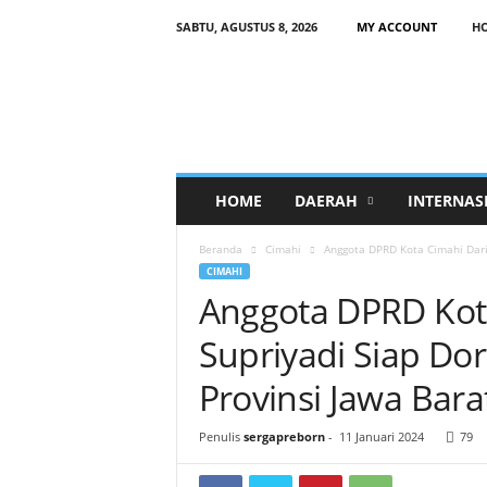
SABTU, AGUSTUS 8, 2026
MY ACCOUNT
H
HOME
DAERAH
INTERNAS
Beranda
Cimahi
Anggota DPRD Kota Cimahi Dari 
CIMAHI
Anggota DPRD Kot
Supriyadi Siap Do
Provinsi Jawa Bara
Penulis
sergapreborn
-
11 Januari 2024
79