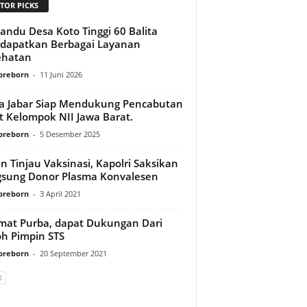
TOR PICKS
andu Desa Koto Tinggi 60 Balita
dapatkan Berbagai Layanan
ehatan
preborn
-
11 Juni 2026
a Jabar Siap Mendukung Pencabutan
t Kelompok NII Jawa Barat.
preborn
-
5 Desember 2025
in Tinjau Vaksinasi, Kapolri Saksikan
sung Donor Plasma Konvalesen
preborn
-
3 April 2021
at Purba, dapat Dukungan Dari
h Pimpin STS
preborn
-
20 September 2021