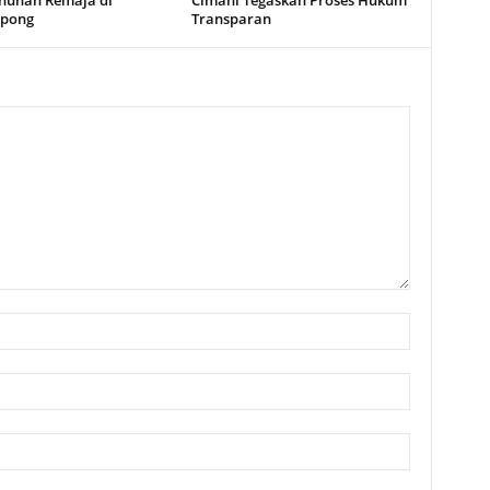
uhan Remaja di
Cimahi Tegaskan Proses Hukum
gpong
Transparan