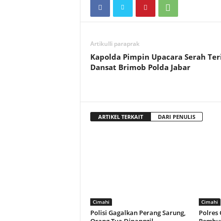
Artikulli paraprak
Kapolda Pimpin Upacara Serah Te
Dansat Brimob Polda Jabar
ARTIKEL TERKAIT
DARI PENULIS
Cimahi
Cimahi
Polisi Gagalkan Perang Sarung,
Polres