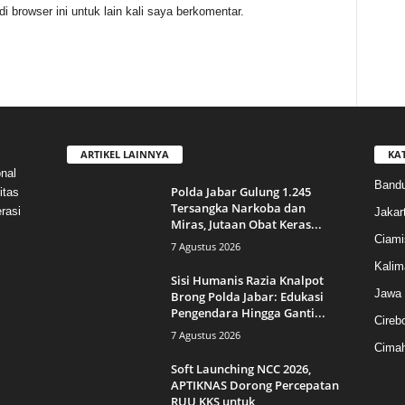
 browser ini untuk lain kali saya berkomentar.
ARTIKEL LAINNYA
KA
nal
Band
Polda Jabar Gulung 1.245
itas
Tersangka Narkoba dan
rasi
Jakar
Miras, Jutaan Obat Keras...
Ciami
7 Agustus 2026
Kalim
Sisi Humanis Razia Knalpot
Jawa 
Brong Polda Jabar: Edukasi
Pengendara Hingga Ganti...
Cireb
7 Agustus 2026
Cimah
Soft Launching NCC 2026,
APTIKNAS Dorong Percepatan
RUU KKS untuk