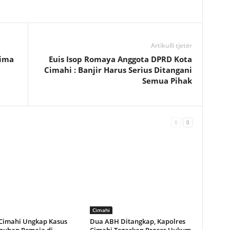
Artikulli tjetër
rima
Euis Isop Romaya Anggota DPRD Kota
Cimahi : Banjir Harus Serius Ditangani
Semua Pihak
Cimahi
 Cimahi Ungkap Kasus
Dua ABH Ditangkap, Kapolres