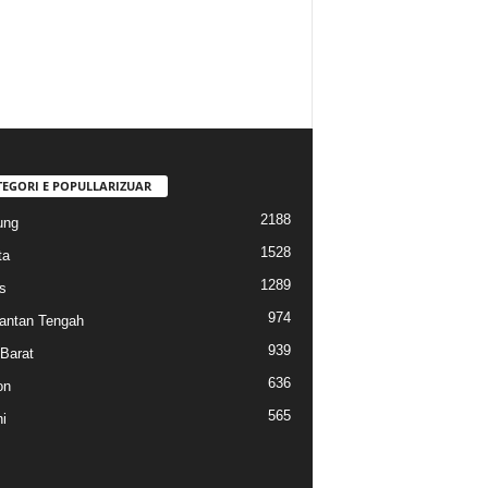
TEGORI E POPULLARIZUAR
2188
ung
1528
ta
1289
s
974
antan Tengah
939
Barat
636
on
565
i