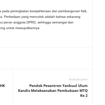
kus pada peningkatan kesejahteraan dan pembangunan fisik,
ada. Perbedaan yang mencolok adalah bahwa sekarang
alui peran anggota DPRD, sehingga semangat dan
ong untuk mewujudkannya.
Artikulli tjetër
LHK
Pondok Pesantren Yanbuul Ulum
Kandis Melaksanakan Pembukaan MTQ
Ke 2