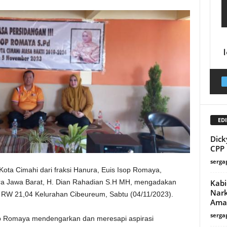
EDI
Dick
CPP 
serga
ta Cimahi dari fraksi Hanura, Euis Isop Romaya,
Kabi
a Jawa Barat, H. Dian Rahadian S.H MH, mengadakan
Nark
h RW 21,04 Kelurahan Cibeureum, Sabtu (04/11/2023).
Aman
serga
sop Romaya mendengarkan dan meresapi aspirasi