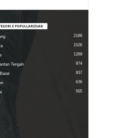
TEGORI E POPULLARIZUAR
2188
ung
1526
ta
1289
s
974
antan Tengah
937
Barat
636
on
565
i