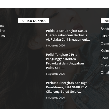
ARTIKEL LAINNYA
KA
nal
Band
Polda Jabar Bongkar Kasus
itas
Ujaran Kebencian Berbasis
rasi
Jakar
AI, Pelaku Cari Engagement...
Ciami
6 Agustus 2026
Kalim
Polisi Tangkap 2 Pria
Jawa 
Pengunggah Konten
Provokasi dan Unggahan
Cireb
Palsu Soal...
Cimah
6 Agustus 2026
Perkuat Sinergitas dan Jaga
Kamtibmas, LSM GMBI KSM
Cikarang Barat Gelar...
6 Agustus 2026