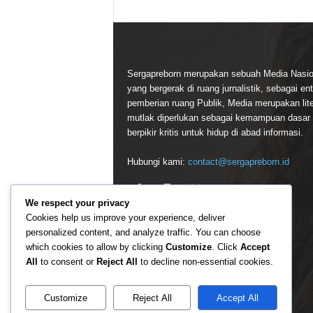
Sergapreborn merupakan sebuah Media Nasio
yang bergerak di ruang jurnalistik, sebagai ent
pemberian ruang Publik, Media merupakan lite
mutlak diperlukan sebagai kemampuan dasar
berpikir kritis untuk hidup di abad informasi.
Hubungi kami:
contact@sergapreborn.id
We respect your privacy
Cookies help us improve your experience, deliver
personalized content, and analyze traffic. You can choose
which cookies to allow by clicking
Customize
. Click
Accept
All
to consent or
Reject All
to decline non-essential cookies.
Customize
Reject All
Accept All