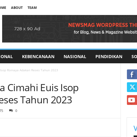
OME
ABOUT
TEAM
IONAL
KEBENCANAAN
NASIONAL
PENDIDIKAN
SO
 Isop Romaya Adakan Reses Tahun 2023
 Cimahi Euis Isop
eses Tahun 2023
75
0