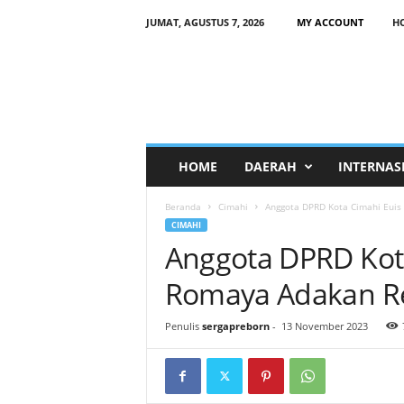
JUMAT, AGUSTUS 7, 2026
MY ACCOUNT
H
HOME
DAERAH
INTERNAS
Beranda
Cimahi
Anggota DPRD Kota Cimahi Euis
CIMAHI
Anggota DPRD Kota
Romaya Adakan R
Penulis
sergapreborn
-
13 November 2023