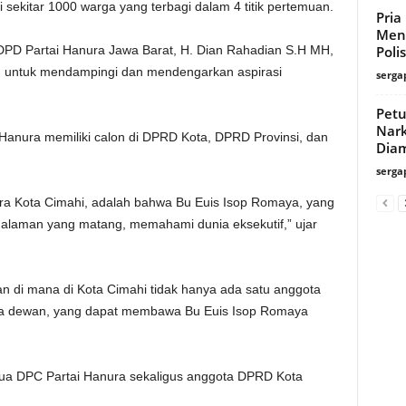
 sekitar 1000 warga yang terbagi dalam 4 titik pertemuan.
Pria
Meng
Polis
PD Partai Hanura Jawa Barat, H. Dian Rahadian S.H MH,
 untuk mendampingi dan mendengarkan aspirasi
serga
Petu
Nark
Hanura memiliki calon di DPRD Kota, DPRD Provinsi, dan
Dia
serga
ra Kota Cimahi, adalah bahwa Bu Euis Isop Romaya, yang
ngalaman yang matang, memahami dunia eksekutif,” ujar
 di mana di Kota Cimahi tidak hanya ada satu anggota
ota dewan, yang dapat membawa Bu Euis Isop Romaya
tua DPC Partai Hanura sekaligus anggota DPRD Kota