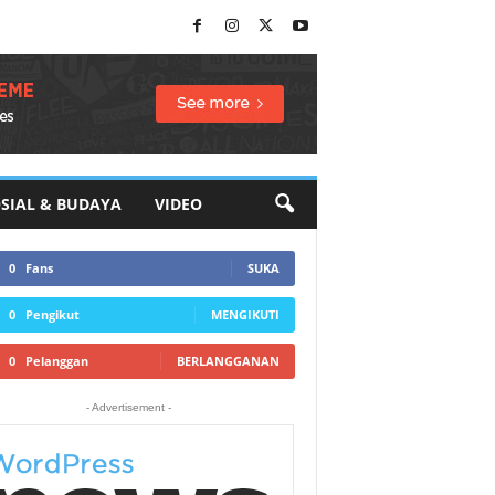
SIAL & BUDAYA
VIDEO
0
Fans
SUKA
0
Pengikut
MENGIKUTI
0
Pelanggan
BERLANGGANAN
- Advertisement -