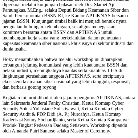
diperkuat melalui kunjungan balasan oleh Drs. Slamet Aji
Pamungkas, M.Eng., selaku Deputi Bidang Keamanan Siber dan
Sandi Perekonomian BSSN RI, ke Kantor APTIKNAS bersama
jajaran BSSN. Kunjungan timbal balik ini menjadi bentuk nyata
penguatan hubungan kelembagaan, sekaligus menegaskan
komitmen bersama antara BSSN dan APTIKNAS untuk
membangun kerja sama yang berkelanjutan dalam penguatan
kapasitas keamanan siber nasional, khususnya di sektor industri dan
dunia usaha.
Hoky menambahkan bahwa melalui workshop ini diharapkan
terbangun jejaring komunikasi yang lebih kuat antara BSSN dan
pelaku industri, meningkatnya kualitas serta kuantitas TTIS di
lingkungan perusahaan anggota APTIKNAS, serta terciptanya
ekosistem keamanan siber nasional yang lebih tangguh, responsif,
dan berbasis gotong royong.
Kegiatan ini turut dihadiri oleh jajaran pengurus APTIKNAS, antara
lain Sekretaris Jenderal Fanky Christian, Ketua Komtap Cyber
Security Solusi Yuliasiane Sulistiyawati, Ketua Komtap Cyber
Security Audit & PDP Didi (A. P.) Nurcahya, Ketua Komtap
Kaderisasi Sonny Soehardjianto, serta Ketua Komtap Kampanye
Produk Tingkat Pedesaan Dadang Setiawan. Workshop dipandu
oleh Amanda Putri Santoso selaku Master of Ceremony.