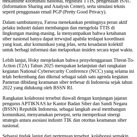
mekanisme koordinasi nasional, registrasi TTIS, pengenalan ISAC
(Information Sharing and Analysis Center), serta simulasi teknis
seperti penggunaan email PGP (Pretty Good Privacy).
Dalam sambutannya, Farosa menekankan pentingnya peran aktif
pelaku industri dalam membangun dan mengelola TTIS di
lingkungan masing-masing. Ia menyampaikan bahwa ketahanan
siber nasional hanya dapat terwujud apabila terdapat koordinasi
yang kuat, alur komunikasi yang jelas, serta kesadaran kolektif
untuk berbagi informasi dan melaporkan insiden secara tepat waktu.
Lebih lanjut, Hoky menjelaskan bahwa penyelenggaraan Threat-To-
Action (T2A) Tahun 2025 merupakan kelanjutan dari rangkaian
kegiatan National Cybersecurity Conference (NCC) yang selama ini
telah berkembang dan dikenal sebagai salah satu agenda kegiatan
Pameran dibidang keamanan siber terbesar di Indonesia sejak tahun
2022 yang didukung oleh BSSN RI.
Rangkaian kolaborasi tersebut diawali dengan kunjungan jajaran
pengurus APTIKNAS ke Kantor Badan Siber dan Sandi Negara
(BSSN) Republik Indonesia, sebagai langkah awal membangun
komunikasi, menyamakan persepsi, serta memperkuat sinergi
strategis antara asosiasi industri TIK dan otoritas keamanan siber
nasional.
Sebagai tindak lanjut dari pertemuan tersebut, kolaborasi semakin