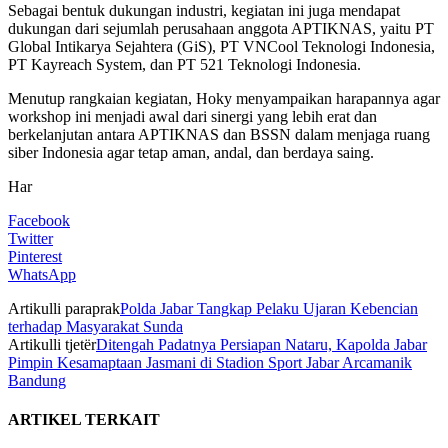
Sebagai bentuk dukungan industri, kegiatan ini juga mendapat
dukungan dari sejumlah perusahaan anggota APTIKNAS, yaitu PT
Global Intikarya Sejahtera (GiS), PT VNCool Teknologi Indonesia,
PT Kayreach System, dan PT 521 Teknologi Indonesia.
Menutup rangkaian kegiatan, Hoky menyampaikan harapannya agar
workshop ini menjadi awal dari sinergi yang lebih erat dan
berkelanjutan antara APTIKNAS dan BSSN dalam menjaga ruang
siber Indonesia agar tetap aman, andal, dan berdaya saing.
Har
Facebook
Twitter
Pinterest
WhatsApp
Artikulli paraprak
Polda Jabar Tangkap Pelaku Ujaran Kebencian
terhadap Masyarakat Sunda
Artikulli tjetër
Ditengah Padatnya Persiapan Nataru, Kapolda Jabar
Pimpin Kesamaptaan Jasmani di Stadion Sport Jabar Arcamanik
Bandung
ARTIKEL TERKAIT