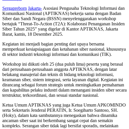
Sergapreborn
Jakarta-
Asosiasi Pengusaha Teknologi Informasi dan
Komunikasi Nasional (APTIKNAS) bekerja sama dengan Badan
Siber dan Sandi Negara (BSSN) menyelenggarakan workshop
bertajuk “Threat-To-Action (T2A): Kolaborasi Penanganan Insiden
Siber Tahun 2025” yang digelar di Kantor APTIKNAS, Jakarta
Barat, kamis, 18 Desember 2025.
Kegiatan ini menjadi bagian penting dari upaya bersama
memperkuat kesiapsiagaan dan ketahanan siber nasional, khususnya
di sektor industri teknologi informasi dan komunikasi (TIK).
Workshop ini diikuti oleh 25 (dua puluh lima) peserta yang berasal
dari perusahaan-perusahaan anggota APTIKNAS, dengan latar
belakang manajerial dan teknis di bidang teknologi informasi,
keamanan siber, sistem integrasi, serta layanan digital. Kegiatan ini
dirancang sebagai forum strategis untuk meningkatkan pemahaman
dan kapabilitas pelaku industri dalam menangani insiden siber secara
terstruktur, terkoordinasi, dan sesuai standar nasional.
Ketua Umum APTIKNAS yang juga Ketua Umum APKOMINDO
serta Sekretaris Jenderal PERATIN, Ir. Soegiharto Santoso, SH.
(Hoky), dalam kata sambutannya menegaskan bahwa dinamika
ancaman siber saat ini berkembang sangat cepat dan semakin
kompleks. Serangan siber tidak lagi bersifat sporadis, melainkan