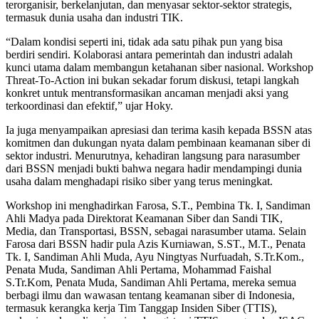
terorganisir, berkelanjutan, dan menyasar sektor-sektor strategis,
termasuk dunia usaha dan industri TIK.
“Dalam kondisi seperti ini, tidak ada satu pihak pun yang bisa
berdiri sendiri. Kolaborasi antara pemerintah dan industri adalah
kunci utama dalam membangun ketahanan siber nasional. Workshop
Threat-To-Action ini bukan sekadar forum diskusi, tetapi langkah
konkret untuk mentransformasikan ancaman menjadi aksi yang
terkoordinasi dan efektif,” ujar Hoky.
Ia juga menyampaikan apresiasi dan terima kasih kepada BSSN atas
komitmen dan dukungan nyata dalam pembinaan keamanan siber di
sektor industri. Menurutnya, kehadiran langsung para narasumber
dari BSSN menjadi bukti bahwa negara hadir mendampingi dunia
usaha dalam menghadapi risiko siber yang terus meningkat.
Workshop ini menghadirkan Farosa, S.T., Pembina Tk. I, Sandiman
Ahli Madya pada Direktorat Keamanan Siber dan Sandi TIK,
Media, dan Transportasi, BSSN, sebagai narasumber utama. Selain
Farosa dari BSSN hadir pula Azis Kurniawan, S.ST., M.T., Penata
Tk. I, Sandiman Ahli Muda, Ayu Ningtyas Nurfuadah, S.Tr.Kom.,
Penata Muda, Sandiman Ahli Pertama, Mohammad Faishal
S.Tr.Kom, Penata Muda, Sandiman Ahli Pertama, mereka semua
berbagi ilmu dan wawasan tentang keamanan siber di Indonesia,
termasuk kerangka kerja Tim Tanggap Insiden Siber (TTIS),