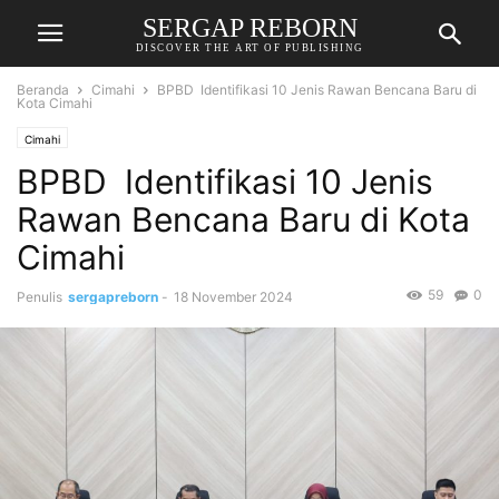
SERGAP REBORN
DISCOVER THE ART OF PUBLISHING
Beranda
Cimahi
BPBD Identifikasi 10 Jenis Rawan Bencana Baru di
Kota Cimahi
Cimahi
BPBD Identifikasi 10 Jenis
Rawan Bencana Baru di Kota
Cimahi
59
0
Penulis
sergapreborn
-
18 November 2024