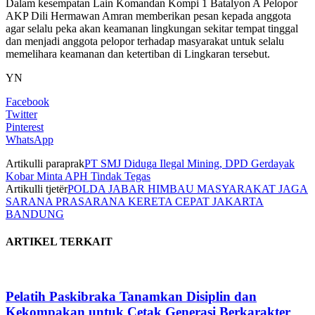
Dalam kesempatan Lain Komandan Kompi 1 Batalyon A Pelopor
AKP Dili Hermawan Amran memberikan pesan kepada anggota
agar selalu peka akan keamanan lingkungan sekitar tempat tinggal
dan menjadi anggota pelopor terhadap masyarakat untuk selalu
memelihara keamanan dan ketertiban di Lingkaran tersebut.
YN
Facebook
Twitter
Pinterest
WhatsApp
Artikulli paraprak
PT SMJ Diduga Ilegal Mining, DPD Gerdayak
Kobar Minta APH Tindak Tegas
Artikulli tjetër
POLDA JABAR HIMBAU MASYARAKAT JAGA
SARANA PRASARANA KERETA CEPAT JAKARTA
BANDUNG
ARTIKEL TERKAIT
Pelatih Paskibraka Tanamkan Disiplin dan
Kekompakan untuk Cetak Generasi Berkarakter