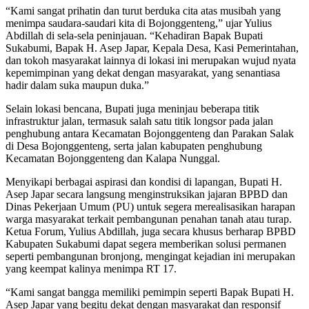
“Kami sangat prihatin dan turut berduka cita atas musibah yang
menimpa saudara-saudari kita di Bojonggenteng,” ujar Yulius
Abdillah di sela-sela peninjauan. “Kehadiran Bapak Bupati
Sukabumi, Bapak H. Asep Japar, Kepala Desa, Kasi Pemerintahan,
dan tokoh masyarakat lainnya di lokasi ini merupakan wujud nyata
kepemimpinan yang dekat dengan masyarakat, yang senantiasa
hadir dalam suka maupun duka.”
Selain lokasi bencana, Bupati juga meninjau beberapa titik
infrastruktur jalan, termasuk salah satu titik longsor pada jalan
penghubung antara Kecamatan Bojonggenteng dan Parakan Salak
di Desa Bojonggenteng, serta jalan kabupaten penghubung
Kecamatan Bojonggenteng dan Kalapa Nunggal.
Menyikapi berbagai aspirasi dan kondisi di lapangan, Bupati H.
Asep Japar secara langsung menginstruksikan jajaran BPBD dan
Dinas Pekerjaan Umum (PU) untuk segera merealisasikan harapan
warga masyarakat terkait pembangunan penahan tanah atau turap.
Ketua Forum, Yulius Abdillah, juga secara khusus berharap BPBD
Kabupaten Sukabumi dapat segera memberikan solusi permanen
seperti pembangunan bronjong, mengingat kejadian ini merupakan
yang keempat kalinya menimpa RT 17.
“Kami sangat bangga memiliki pemimpin seperti Bapak Bupati H.
Asep Japar yang begitu dekat dengan masyarakat dan responsif