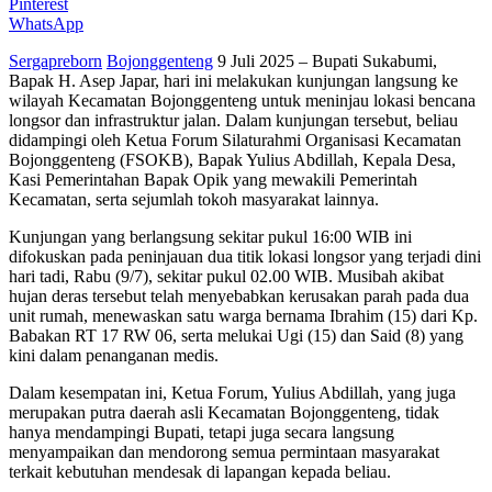
Pinterest
WhatsApp
Sergapreborn
Bojonggenteng
9 Juli 2025 – Bupati Sukabumi,
Bapak H. Asep Japar, hari ini melakukan kunjungan langsung ke
wilayah Kecamatan Bojonggenteng untuk meninjau lokasi bencana
longsor dan infrastruktur jalan. Dalam kunjungan tersebut, beliau
didampingi oleh Ketua Forum Silaturahmi Organisasi Kecamatan
Bojonggenteng (FSOKB), Bapak Yulius Abdillah, Kepala Desa,
Kasi Pemerintahan Bapak Opik yang mewakili Pemerintah
Kecamatan, serta sejumlah tokoh masyarakat lainnya.
Kunjungan yang berlangsung sekitar pukul 16:00 WIB ini
difokuskan pada peninjauan dua titik lokasi longsor yang terjadi dini
hari tadi, Rabu (9/7), sekitar pukul 02.00 WIB. Musibah akibat
hujan deras tersebut telah menyebabkan kerusakan parah pada dua
unit rumah, menewaskan satu warga bernama Ibrahim (15) dari Kp.
Babakan RT 17 RW 06, serta melukai Ugi (15) dan Said (8) yang
kini dalam penanganan medis.
Dalam kesempatan ini, Ketua Forum, Yulius Abdillah, yang juga
merupakan putra daerah asli Kecamatan Bojonggenteng, tidak
hanya mendampingi Bupati, tetapi juga secara langsung
menyampaikan dan mendorong semua permintaan masyarakat
terkait kebutuhan mendesak di lapangan kepada beliau.