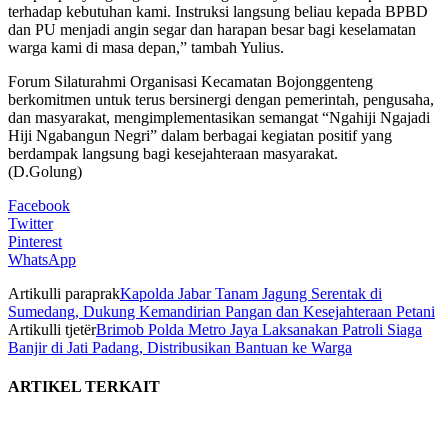
terhadap kebutuhan kami. Instruksi langsung beliau kepada BPBD
dan PU menjadi angin segar dan harapan besar bagi keselamatan
warga kami di masa depan,” tambah Yulius.
Forum Silaturahmi Organisasi Kecamatan Bojonggenteng
berkomitmen untuk terus bersinergi dengan pemerintah, pengusaha,
dan masyarakat, mengimplementasikan semangat “Ngahiji Ngajadi
Hiji Ngabangun Negri” dalam berbagai kegiatan positif yang
berdampak langsung bagi kesejahteraan masyarakat.
(D.Golung)
Facebook
Twitter
Pinterest
WhatsApp
Artikulli paraprak
Kapolda Jabar Tanam Jagung Serentak di
Sumedang, Dukung Kemandirian Pangan dan Kesejahteraan Petani
Artikulli tjetër
Brimob Polda Metro Jaya Laksanakan Patroli Siaga
Banjir di Jati Padang, Distribusikan Bantuan ke Warga
ARTIKEL TERKAIT