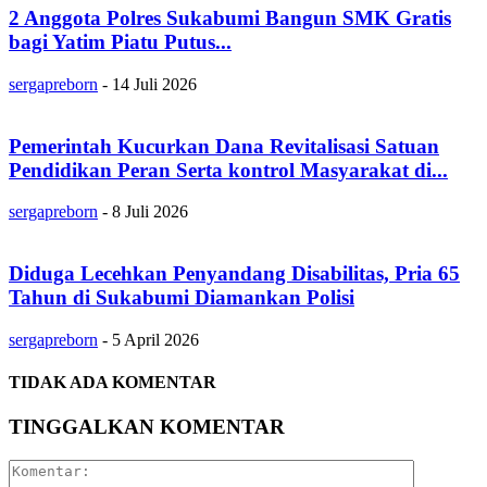
2 Anggota Polres Sukabumi Bangun SMK Gratis
bagi Yatim Piatu Putus...
sergapreborn
-
14 Juli 2026
Pemerintah Kucurkan Dana Revitalisasi Satuan
Pendidikan Peran Serta kontrol Masyarakat di...
sergapreborn
-
8 Juli 2026
Diduga Lecehkan Penyandang Disabilitas, Pria 65
Tahun di Sukabumi Diamankan Polisi
sergapreborn
-
5 April 2026
TIDAK ADA KOMENTAR
TINGGALKAN KOMENTAR