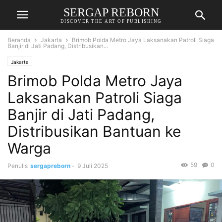
SERGAP REBORN
DISCOVER THE ART OF PUBLISHING
Beranda
Jakarta
Brimob Polda Metro Jaya Laksanakan Patroli Siaga
Banjir di Jati Padang, Distribusikan...
Jakarta
Brimob Polda Metro Jaya
Laksanakan Patroli Siaga
Banjir di Jati Padang,
Distribusikan Bantuan ke
Warga
59
0
Penulis
sergapreborn
-
9 Juli 2025