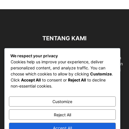
TENTANG KAMI
Sergapreborn merupakan sebuah Media Nasional yang
We respect your privacy
bergerak di ruang jurnalistik, sebagai entitas pemberian
Cookies help us improve your experience, deliver
ruang Publik, Media merupakan literasi mutlak diperlukan
personalized content, and analyze traffic. You can
sebagai kemampuan dasar berpikir kritis untuk hidup di
choose which cookies to allow by clicking
Customize
.
abad informasi.
Click
Accept All
to consent or
Reject All
to decline
non-essential cookies.
Hubungi kami:
contact@sergapreborn.id
Customize
IKUTI KAMI
Reject All
Accept All