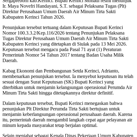
Sergapreborn kab.Kerinci. Bupati Kerinci Monadi resmi menunjuk
Ir. Maya Novefri Handayani, S.T. sebagai Pelaksana Tugas (Plt)
Direktur Perusahaan Umum Daerah Air Minum Tirta Sakti
Kabupaten Kerinci Tahun 2026.
Penunjukan tersebut tertuang dalam Keputusan Bupati Kerinci
Nomor 100.3.3.2/Kep.116/2026 tentang Penunjukan Pelaksana
Tugas Direktur Perusahaan Umum Daerah Air Minum Tirta Sakti
Kabupaten Kerinci yang ditetapkan di Siulak pada 13 Mei 2026.
Keputusan tersebut mengacu pada Pasal 71 ayat (1) Peraturan
Pemerintah Nomor 54 Tahun 2017 tentang Badan Usaha Milik
Daerah.
Kabag Ekonomi dan Pembangunan Setda Kerinci, Adrianto,
membenarkan penunjukan tersebut. Ia menyebut keputusan itu telah
sesuai dengan Surat Keputusan (SK) Bupati Kerinci yang
diterbitkan untuk menjamin kelangsungan operasional Perumda Air
Minum Tirta Sakti hingga ditetapkannya direktur definitif.
Dalam keputusan tersebut, Bupati Kerinci menegaskan bahwa
penunjukan Plt Direktur Perumda Tirta Sakti bertujuan untuk
menjamin keberlangsungan operasional perusahaan daerah. Karena
itu, pemerintah daerah mengambil langkah cepat agar pelayanan air
minum kepada masyarakat tetap berjalan optimal.
Selain menjabat sebagai Kepala Dinas Pekerjaan Umum Kabupaten