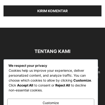
TENTANG KAMI
Sergapreborn merupakan sebuah Media Nasional yang
We respect your privacy
bergerak di ruang jurnalistik, sebagai entitas pemberian
Cookies help us improve your experience, deliver
ruang Publik, Media merupakan literasi mutlak diperlukan
personalized content, and analyze traffic. You can
sebagai kemampuan dasar berpikir kritis untuk hidup di
choose which cookies to allow by clicking
Customize
.
abad informasi.
Click
Accept All
to consent or
Reject All
to decline
non-essential cookies.
Hubungi kami:
contact@sergapreborn.id
Customize
IKUTI KAMI