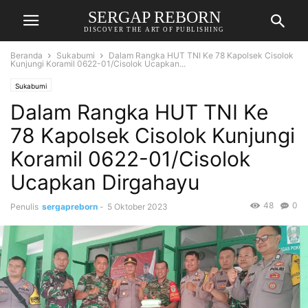
SERGAP REBORN
DISCOVER THE ART OF PUBLISHING
Beranda
Sukabumi
Dalam Rangka HUT TNI Ke 78 Kapolsek Cisolok
Kunjungi Koramil 0622-01/Cisolok Ucapkan...
Sukabumi
Dalam Rangka HUT TNI Ke
78 Kapolsek Cisolok Kunjungi
Koramil 0622-01/Cisolok
Ucapkan Dirgahayu
48
0
Penulis
sergapreborn
-
5 Oktober 2023