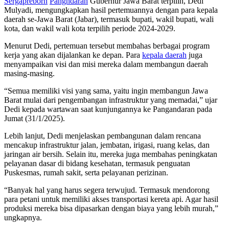
Sergapreborn
Pangndaran
Gubernur Jawa Barat terpilih, Dedi
Mulyadi, mengungkapkan hasil pertemuannya dengan para kepala
daerah se-Jawa Barat (Jabar), termasuk bupati, wakil bupati, wali
kota, dan wakil wali kota terpilih periode 2024-2029.
Menurut Dedi, pertemuan tersebut membahas berbagai program
kerja yang akan dijalankan ke depan. Para
kepala daerah
juga
menyampaikan visi dan misi mereka dalam membangun daerah
masing-masing.
“Semua memiliki visi yang sama, yaitu ingin membangun Jawa
Barat mulai dari pengembangan infrastruktur yang memadai,” ujar
Dedi kepada wartawan saat kunjungannya ke Pangandaran pada
Jumat (31/1/2025).
Lebih lanjut, Dedi menjelaskan pembangunan dalam rencana
mencakup infrastruktur jalan, jembatan, irigasi, ruang kelas, dan
jaringan air bersih. Selain itu, mereka juga membahas peningkatan
pelayanan dasar di bidang kesehatan, termasuk penguatan
Puskesmas, rumah sakit, serta pelayanan perizinan.
“Banyak hal yang harus segera terwujud. Termasuk mendorong
para petani untuk memiliki akses transportasi kereta api. Agar hasil
produksi mereka bisa dipasarkan dengan biaya yang lebih murah,”
ungkapnya.