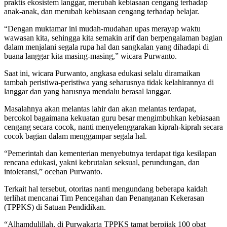
praktis ekosistem langgar, merubah kebiasaan cengang terhadap
anak-anak, dan merubah kebiasaan cengang terhadap belajar.
“Dengan muktamar ini mudah-mudahan upas merayap waktu
wawasan kita, sehingga kita semakin arif dan berpengalaman bagian
dalam menjalani segala rupa hal dan sangkalan yang dihadapi di
buana langgar kita masing-masing,” wicara Purwanto.
Saat ini, wicara Purwanto, angkasa edukasi selalu diramaikan
tambah peristiwa-peristiwa yang seharusnya tidak kelahirannya di
langgar dan yang harusnya mendalu berasal langgar.
Masalahnya akan melantas lahir dan akan melantas terdapat,
bercokol bagaimana kekuatan guru besar mengimbuhkan kebiasaan
cengang secara cocok, nanti menyelenggarakan kiprah-kiprah secara
cocok bagian dalam menggampar segala hal.
“Pemerintah dan kementerian menyebutnya terdapat tiga kesilapan
rencana edukasi, yakni kebrutalan seksual, perundungan, dan
intoleransi,” ocehan Purwanto.
Terkait hal tersebut, otoritas nanti mengundang beberapa kaidah
terlihat mencanai Tim Pencegahan dan Penanganan Kekerasan
(TPPKS) di Satuan Pendidikan.
“Alhamdulillah, di Purwakarta TPPKS tamat berpijak 100 obat