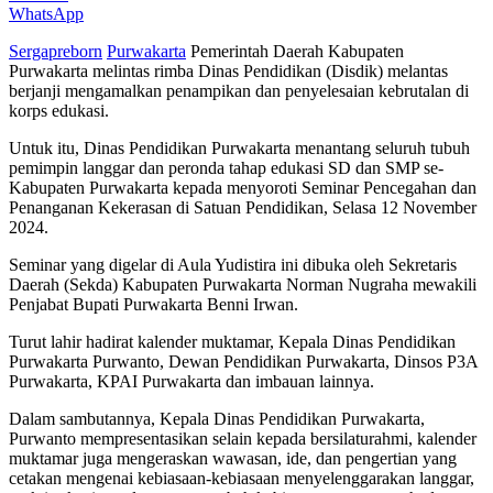
WhatsApp
Sergapreborn
Purwakarta
Pemerintah Daerah Kabupaten
Purwakarta melintas rimba Dinas Pendidikan (Disdik) melantas
berjanji mengamalkan penampikan dan penyelesaian kebrutalan di
korps edukasi.
Untuk itu, Dinas Pendidikan Purwakarta menantang seluruh tubuh
pemimpin langgar dan peronda tahap edukasi SD dan SMP se-
Kabupaten Purwakarta kepada menyoroti Seminar Pencegahan dan
Penanganan Kekerasan di Satuan Pendidikan, Selasa 12 November
2024.
Seminar yang digelar di Aula Yudistira ini dibuka oleh Sekretaris
Daerah (Sekda) Kabupaten Purwakarta Norman Nugraha mewakili
Penjabat Bupati Purwakarta Benni Irwan.
Turut lahir hadirat kalender muktamar, Kepala Dinas Pendidikan
Purwakarta Purwanto, Dewan Pendidikan Purwakarta, Dinsos P3A
Purwakarta, KPAI Purwakarta dan imbauan lainnya.
Dalam sambutannya, Kepala Dinas Pendidikan Purwakarta,
Purwanto mempresentasikan selain kepada bersilaturahmi, kalender
muktamar juga mengeraskan wawasan, ide, dan pengertian yang
cetakan mengenai kebiasaan-kebiasaan menyelenggarakan langgar,