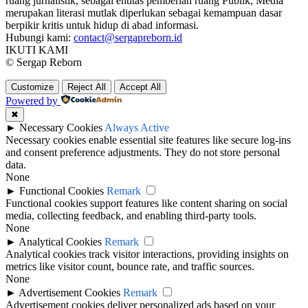
ruang jurnalistik, sebagai entitas pemberian ruang Publik, Media
merupakan literasi mutlak diperlukan sebagai kemampuan dasar
berpikir kritis untuk hidup di abad informasi.
Hubungi kami:
contact@sergapreborn.id
IKUTI KAMI
© Sergap Reborn
Customize
Reject All
Accept All
Powered by
✖
►
Necessary Cookies
Always Active
Necessary cookies enable essential site features like secure log-ins
and consent preference adjustments. They do not store personal
data.
None
►
Functional Cookies
Remark
Functional cookies support features like content sharing on social
media, collecting feedback, and enabling third-party tools.
None
►
Analytical Cookies
Remark
Analytical cookies track visitor interactions, providing insights on
metrics like visitor count, bounce rate, and traffic sources.
None
►
Advertisement Cookies
Remark
Advertisement cookies deliver personalized ads based on your