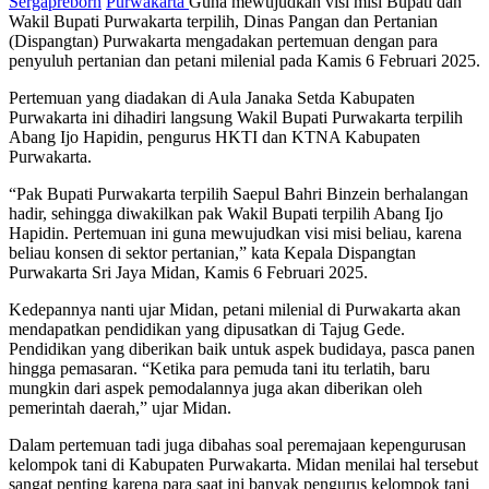
Sergapreborn
Purwakarta
Guna mewujudkan visi misi Bupati dan
Wakil Bupati Purwakarta terpilih, Dinas Pangan dan Pertanian
(Dispangtan) Purwakarta mengadakan pertemuan dengan para
penyuluh pertanian dan petani milenial pada Kamis 6 Februari 2025.
Pertemuan yang diadakan di Aula Janaka Setda Kabupaten
Purwakarta ini dihadiri langsung Wakil Bupati Purwakarta terpilih
Abang Ijo Hapidin, pengurus HKTI dan KTNA Kabupaten
Purwakarta.
“Pak Bupati Purwakarta terpilih Saepul Bahri Binzein berhalangan
hadir, sehingga diwakilkan pak Wakil Bupati terpilih Abang Ijo
Hapidin. Pertemuan ini guna mewujudkan visi misi beliau, karena
beliau konsen di sektor pertanian,” kata Kepala Dispangtan
Purwakarta Sri Jaya Midan, Kamis 6 Februari 2025.
Kedepannya nanti ujar Midan, petani milenial di Purwakarta akan
mendapatkan pendidikan yang dipusatkan di Tajug Gede.
Pendidikan yang diberikan baik untuk aspek budidaya, pasca panen
hingga pemasaran. “Ketika para pemuda tani itu terlatih, baru
mungkin dari aspek pemodalannya juga akan diberikan oleh
pemerintah daerah,” ujar Midan.
Dalam pertemuan tadi juga dibahas soal peremajaan kepengurusan
kelompok tani di Kabupaten Purwakarta. Midan menilai hal tersebut
sangat penting karena para saat ini banyak pengurus kelompok tani