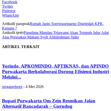
Facebook
Twitter
Pinterest
WhatsApp
Artikulli paraprak
Rumah Japto Soerjosoemarno Digeledah KPK,
Kenapa ?
Artikulli tjetër
Panglima Mandau Telawang Akan Tempuh Jalur Adat
Atas Perusakan Makam Syeh Afdulrahman Sidiq
ARTIKEL TERKAIT
Yorindo, APKOMINDO, APTIKNAS, dan APINDO
Purwakarta Berkolaborasi Dorong Efisiensi Industri
Melalui...
sergapreborn
-
4 Mei 2026
Bupati Purwakarta Om Zein Resmikan Jalan
Alternatif Rancadarah – Gurudug