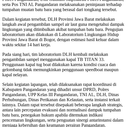
serta Pos TNI AL Pangandaran melaksanakan peninjauan terhadap
tumpahan muatan batu bara yang berasal dari tongkang tersebut.
Dalam kegiatan tersebut, DLH Provinsi Jawa Barat melakukan
langkah awal pengambilan sampel air laut guna mengetahui dampak
lingkungan yang ditimbulkan akibat tumpahan batu bara. Pengujian
laboratorium akan dilakukan di Laboratorium Lingkungan Hidup
Provinsi Jawa Barat di Bogor, dengan estimasi hasil keluar dalam
waktu sekitar 14 hari kerja.
Pada siang hari, tim laboratorium DLH kembali melakukan
pengambilan sampel menggunakan kapal TB TITAN 33.
Penggunaan kapal tug boat dilakukan karena kondisi cuaca dan
gelombang tidak memungkinkan penggunaan speedboat maupun
kapal nelayan.
Selain kegiatan lapangan, telah dilaksanakan rapat koordinasi di
Kabupaten Pangandaran yang dihadiri unsur DPRD, Polres
Pangandaran, UPP Kelas III Pangandaran, TNI AL, DLH, Dinas
Perhubungan, Dinas Perikanan dan Kelautan, serta instansi terkait
lainnya. Dalam rapat tersebut disepakati beberapa langkah strategis,
antara lain percepatan evakuasi dan normalisasi dampak tumpahan
batu bara, penegakan hukum apabila ditemukan indikasi
pencemaran lingkungan, serta penguatan sinergi antarinstansi dalam
menjaga kebersihan dan keamanan perairan Pangandaran.