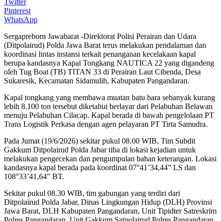
Twitter
Pinterest
WhatsApp
Sergapreborn Jawabarat -Direktorat Polisi Perairan dan Udara
(Ditpolairud) Polda Jawa Barat terus melakukan pendalaman dan
koordinasi lintas instansi terkait penanganan kecelakaan kapal
berupa kandasnya Kapal Tongkang NAUTICA 22 yang digandeng
oleh Tug Boat (TB) TITAN 33 di Perairan Laut Cibenda, Desa
Sukaresik, Kecamatan Sidamulih, Kabupaten Pangandaran.
Kapal tongkang yang membawa muatan batu bara sebanyak kurang
lebih 8.100 ton tersebut diketahui berlayar dari Pelabuhan Belawan
menuju Pelabuhan Cilacap. Kapal berada di bawah pengelolaan PT
Trans Logistik Perkasa dengan agen pelayaran PT Tirta Samudra.
Pada Jumat (19/6/2026) sekitar pukul 08.00 WIB, Tim Subdit
Gakkum Ditpolairud Polda Jabar tiba di lokasi kejadian untuk
melakukan pengecekan dan pengumpulan bahan keterangan. Lokasi
kandasnya kapal berada pada koordinat 07°41’34,44” LS dan
108°33’41,64” BT.
Sekitar pukul 08.30 WIB, tim gabungan yang terdiri dari
Ditpolairud Polda Jabar, Dinas Lingkungan Hidup (DLH) Provinsi
Jawa Barat, DLH Kabupaten Pangandaran, Unit Tipidter Satreskrim
Polres Pangandaran, Unit Gakkum Satpolairud Polres Pangandaran,