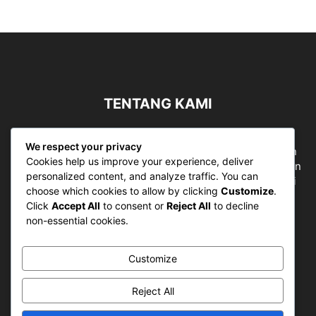
TENTANG KAMI
Sergapreborn merupakan sebuah Media Nasional yang
We respect your privacy
bergerak di ruang jurnalistik, sebagai entitas pemberian
Cookies help us improve your experience, deliver
ruang Publik, Media merupakan literasi mutlak diperlukan
personalized content, and analyze traffic. You can
sebagai kemampuan dasar berpikir kritis untuk hidup di
choose which cookies to allow by clicking
Customize
.
abad informasi.
Click
Accept All
to consent or
Reject All
to decline
non-essential cookies.
Hubungi kami:
contact@sergapreborn.id
Customize
IKUTI KAMI
Reject All