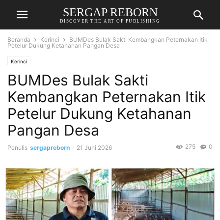
SERGAP REBORN
DISCOVER THE ART OF PUBLISHING
Beranda
Kerinci
BUMDes Bulak Sakti Kembangkan Peternakan Itik
Petelur Dukung Ketahanan Pangan Desa
Kerinci
BUMDes Bulak Sakti
Kembangkan Peternakan Itik
Petelur Dukung Ketahanan
Pangan Desa
275
0
Penulis
sergapreborn
-
21 Juni 2026